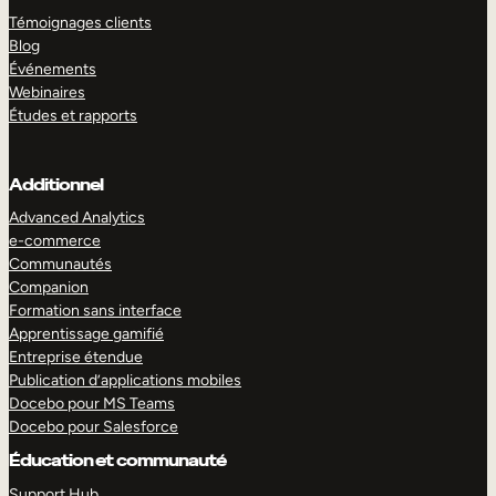
Témoignages clients
Blog
Événements
Webinaires
Études et rapports
Additionnel
Advanced Analytics
e-commerce
Communautés
Companion
Formation sans interface
Apprentissage gamifié
Entreprise étendue
Publication d’applications mobiles
Docebo pour MS Teams
Docebo pour Salesforce
Éducation et communauté
Support Hub