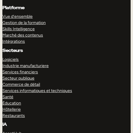
Platforme
Vue d’ensemble
Gestion de la formation
Skills Intelligence
Marché des contenus
Intégrations
Secteurs
Logiciels
Industrie manufacturiere
Services financiers
Secteur publique
Commerce de détail
Services informatiques et techniques
Santé
Éducation
Hôtellerie
Restaurants
IA