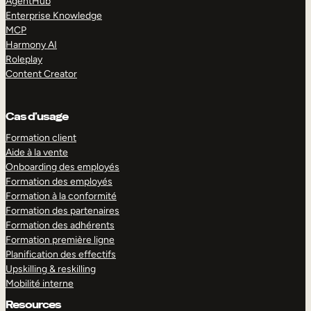
AgentHub
Enterprise Knowledge
MCP
Harmony AI
Roleplay
Content Creator
Cas d’usage
Formation client
Aide à la vente
Onboarding des employés
Formation des employés
Formation à la conformité
Formation des partenaires
Formation des adhérents
Formation première ligne
Planification des effectifs
Upskilling & reskilling
Mobilité interne
Resources