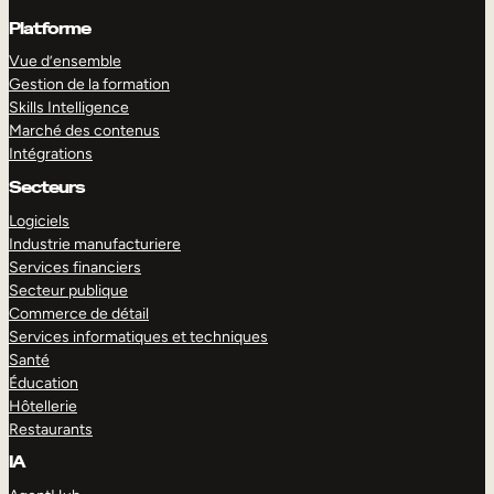
Platforme
Vue d’ensemble
Gestion de la formation
Skills Intelligence
Marché des contenus
Intégrations
Secteurs
Logiciels
Industrie manufacturiere
Services financiers
Secteur publique
Commerce de détail
Services informatiques et techniques
Santé
Éducation
Hôtellerie
Restaurants
IA