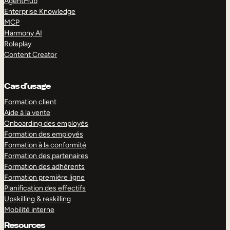
AgentHub
Enterprise Knowledge
MCP
Harmony AI
Roleplay
Content Creator
Cas d’usage
Formation client
Aide à la vente
Onboarding des employés
Formation des employés
Formation à la conformité
Formation des partenaires
Formation des adhérents
Formation première ligne
Planification des effectifs
Upskilling & reskilling
Mobilité interne
Resources