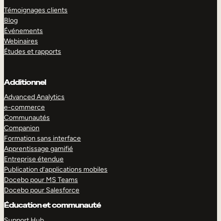
Témoignages clients
Blog
Événements
Webinaires
Études et rapports
Additionnel
Advanced Analytics
e-commerce
Communautés
Companion
Formation sans interface
Apprentissage gamifié
Entreprise étendue
Publication d’applications mobiles
Docebo pour MS Teams
Docebo pour Salesforce
Éducation et communauté
Support Hub