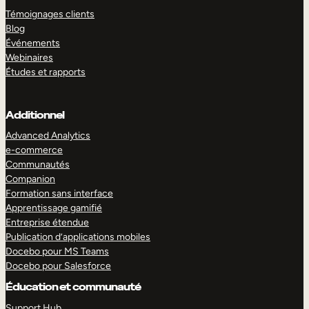
Témoignages clients
Blog
Événements
Webinaires
Études et rapports
Additionnel
Advanced Analytics
e-commerce
Communautés
Companion
Formation sans interface
Apprentissage gamifié
Entreprise étendue
Publication d’applications mobiles
Docebo pour MS Teams
Docebo pour Salesforce
Éducation et communauté
Support Hub