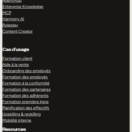
AgentHub
Enterprise Knowledge
MCP
Harmony AI
Roleplay
Content Creator
Cas d’usage
Formation client
Aide à la vente
Onboarding des employés
Formation des employés
Formation à la conformité
Formation des partenaires
Formation des adhérents
Formation première ligne
Planification des effectifs
Upskilling & reskilling
Mobilité interne
Resources