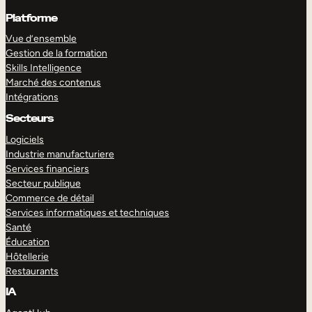
Platforme
Vue d’ensemble
Gestion de la formation
Skills Intelligence
Marché des contenus
Intégrations
Secteurs
Logiciels
Industrie manufacturiere
Services financiers
Secteur publique
Commerce de détail
Services informatiques et techniques
Santé
Éducation
Hôtellerie
Restaurants
IA