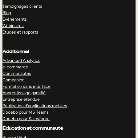
Témoignages clients
Blog
Événements
Webinaires
Études et rapports
Additionnel
Advanced Analytics
e-commerce
Communautés
Companion
Formation sans interface
Apprentissage gamifié
Entreprise étendue
Publication d’applications mobiles
Docebo pour MS Teams
Docebo pour Salesforce
Éducation et communauté
Support Hub