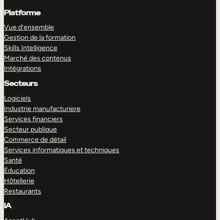
Platforme
Vue d’ensemble
Gestion de la formation
Skills Intelligence
Marché des contenus
Intégrations
Secteurs
Logiciels
Industrie manufacturiere
Services financiers
Secteur publique
Commerce de détail
Services informatiques et techniques
Santé
Éducation
Hôtellerie
Restaurants
IA