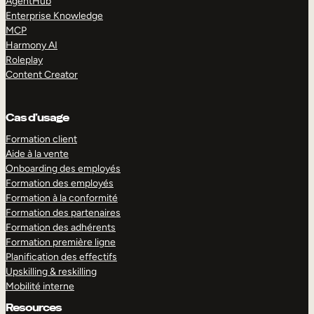
AgentHub
Enterprise Knowledge
MCP
Harmony AI
Roleplay
Content Creator
Cas d’usage
Formation client
Aide à la vente
Onboarding des employés
Formation des employés
Formation à la conformité
Formation des partenaires
Formation des adhérents
Formation première ligne
Planification des effectifs
Upskilling & reskilling
Mobilité interne
Resources