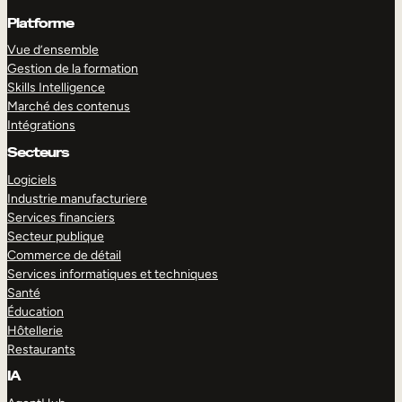
Platforme
Vue d’ensemble
Gestion de la formation
Skills Intelligence
Marché des contenus
Intégrations
Secteurs
Logiciels
Industrie manufacturiere
Services financiers
Secteur publique
Commerce de détail
Services informatiques et techniques
Santé
Éducation
Hôtellerie
Restaurants
IA