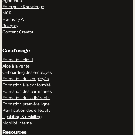
AgentHub
Enterprise Knowledge
MCP
Harmony AI
Roleplay
Content Creator
Cas d’usage
Formation client
Aide à la vente
Onboarding des employés
Formation des employés
Formation à la conformité
Formation des partenaires
Formation des adhérents
Formation première ligne
Planification des effectifs
Upskilling & reskilling
Mobilité interne
Resources