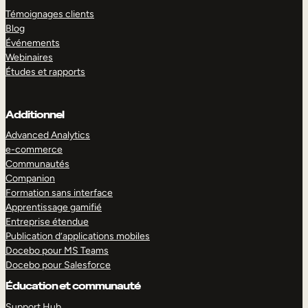
Témoignages clients
Blog
Événements
Webinaires
Études et rapports
Additionnel
Advanced Analytics
e-commerce
Communautés
Companion
Formation sans interface
Apprentissage gamifié
Entreprise étendue
Publication d’applications mobiles
Docebo pour MS Teams
Docebo pour Salesforce
Éducation et communauté
Support Hub