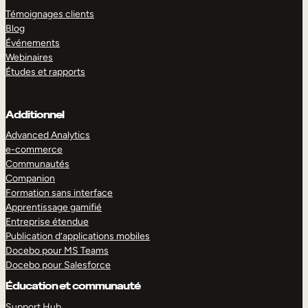
Témoignages clients
Blog
Événements
Webinaires
Études et rapports
Additionnel
Advanced Analytics
e-commerce
Communautés
Companion
Formation sans interface
Apprentissage gamifié
Entreprise étendue
Publication d’applications mobiles
Docebo pour MS Teams
Docebo pour Salesforce
Éducation et communauté
Support Hub