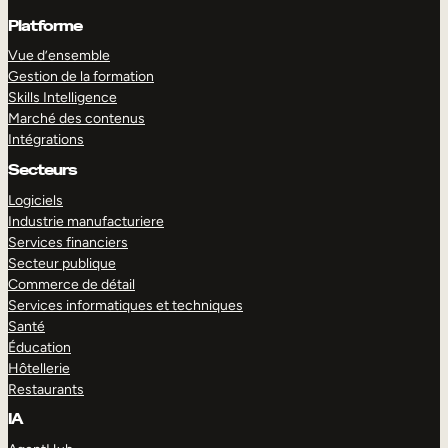
Platforme
Vue d’ensemble
Gestion de la formation
Skills Intelligence
Marché des contenus
Intégrations
Secteurs
Logiciels
Industrie manufacturiere
Services financiers
Secteur publique
Commerce de détail
Services informatiques et techniques
Santé
Éducation
Hôtellerie
Restaurants
IA