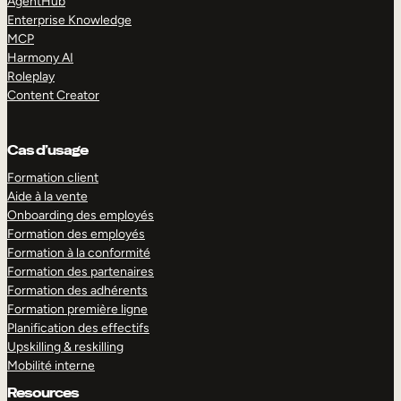
AgentHub
Enterprise Knowledge
MCP
Harmony AI
Roleplay
Content Creator
Cas d’usage
Formation client
Aide à la vente
Onboarding des employés
Formation des employés
Formation à la conformité
Formation des partenaires
Formation des adhérents
Formation première ligne
Planification des effectifs
Upskilling & reskilling
Mobilité interne
Resources