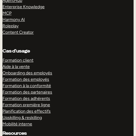
AgentHub
Enterprise Knowledge
MCP
Harmony AI
Roleplay
Content Creator
Cas d’usage
Formation client
Aide à la vente
Onboarding des employés
Formation des employés
Formation à la conformité
Formation des partenaires
Formation des adhérents
Formation première ligne
Planification des effectifs
Upskilling & reskilling
Mobilité interne
Resources