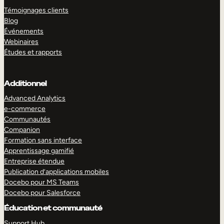
Témoignages clients
Blog
Événements
Webinaires
Études et rapports
Additionnel
Advanced Analytics
e-commerce
Communautés
Companion
Formation sans interface
Apprentissage gamifié
Entreprise étendue
Publication d’applications mobiles
Docebo pour MS Teams
Docebo pour Salesforce
Éducation et communauté
Support Hub