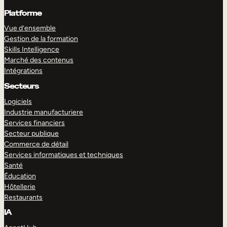
Platforme
Vue d’ensemble
Gestion de la formation
Skills Intelligence
Marché des contenus
Intégrations
Secteurs
Logiciels
Industrie manufacturiere
Services financiers
Secteur publique
Commerce de détail
Services informatiques et techniques
Santé
Éducation
Hôtellerie
Restaurants
IA