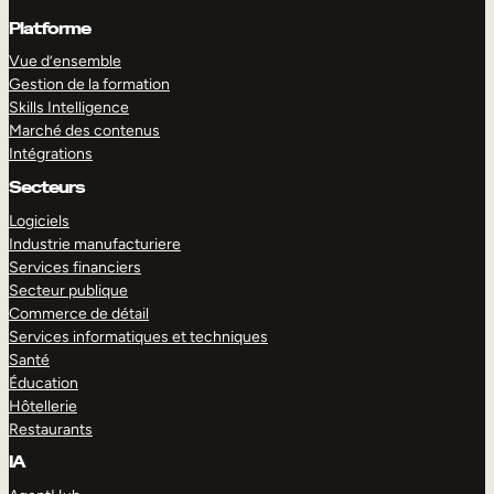
Platforme
Vue d’ensemble
Gestion de la formation
Skills Intelligence
Marché des contenus
Intégrations
Secteurs
Logiciels
Industrie manufacturiere
Services financiers
Secteur publique
Commerce de détail
Services informatiques et techniques
Santé
Éducation
Hôtellerie
Restaurants
IA