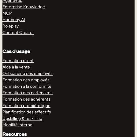
AgentHub
Enterprise Knowledge
MCP
Harmony AI
Roleplay
Content Creator
Cas d’usage
Formation client
Aide à la vente
Onboarding des employés
Formation des employés
Formation à la conformité
Formation des partenaires
Formation des adhérents
Formation première ligne
Planification des effectifs
Upskilling & reskilling
Mobilité interne
Resources