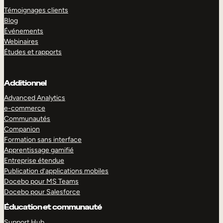
Témoignages clients
Blog
Événements
Webinaires
Études et rapports
Additionnel
Advanced Analytics
e-commerce
Communautés
Companion
Formation sans interface
Apprentissage gamifié
Entreprise étendue
Publication d’applications mobiles
Docebo pour MS Teams
Docebo pour Salesforce
Éducation et communauté
Support Hub