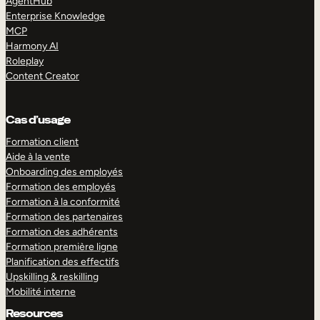
AgentHub
Enterprise Knowledge
MCP
Harmony AI
Roleplay
Content Creator
Cas d’usage
Formation client
Aide à la vente
Onboarding des employés
Formation des employés
Formation à la conformité
Formation des partenaires
Formation des adhérents
Formation première ligne
Planification des effectifs
Upskilling & reskilling
Mobilité interne
Resources