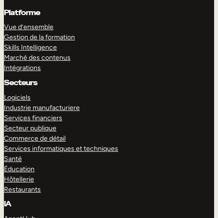
Platforme
Vue d’ensemble
Gestion de la formation
Skills Intelligence
Marché des contenus
Intégrations
Secteurs
Logiciels
Industrie manufacturiere
Services financiers
Secteur publique
Commerce de détail
Services informatiques et techniques
Santé
Éducation
Hôtellerie
Restaurants
IA