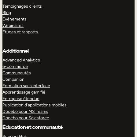
Témoignages clients
Blog
Événements
Webinaires
Études et rapports
Additionnel
Advanced Analytics
e-commerce
Communautés
Companion
Formation sans interface
Apprentissage gamifié
Entreprise étendue
Publication d’applications mobiles
Docebo pour MS Teams
Docebo pour Salesforce
Éducation et communauté
Support Hub