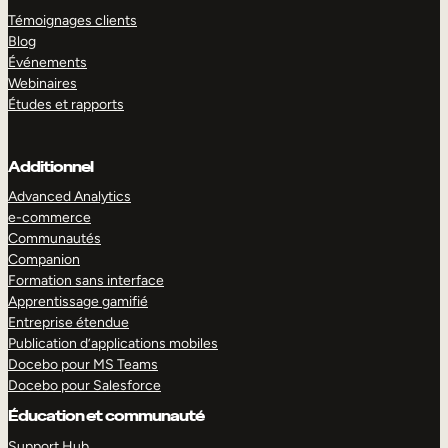
Témoignages clients
Blog
Événements
Webinaires
Études et rapports
Additionnel
Advanced Analytics
e-commerce
Communautés
Companion
Formation sans interface
Apprentissage gamifié
Entreprise étendue
Publication d’applications mobiles
Docebo pour MS Teams
Docebo pour Salesforce
Éducation et communauté
Support Hub