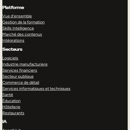
Platforme
Vue d’ensemble
Gestion de la formation
Skills Intelligence
Marché des contenus
Intégrations
Secteurs
Logiciels
Industrie manufacturiere
Services financiers
Secteur publique
Commerce de détail
Services informatiques et techniques
Santé
Éducation
Hôtellerie
Restaurants
IA