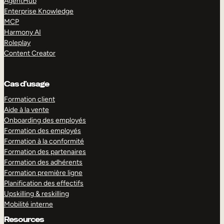
AgentHub
Enterprise Knowledge
MCP
Harmony AI
Roleplay
Content Creator
Cas d’usage
Formation client
Aide à la vente
Onboarding des employés
Formation des employés
Formation à la conformité
Formation des partenaires
Formation des adhérents
Formation première ligne
Planification des effectifs
Upskilling & reskilling
Mobilité interne
Resources