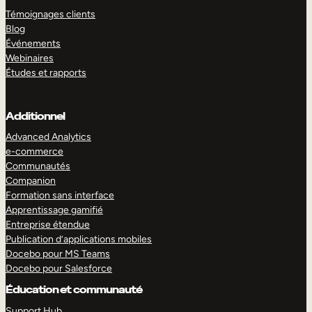
Témoignages clients
Blog
Événements
Webinaires
Études et rapports
Additionnel
Advanced Analytics
e-commerce
Communautés
Companion
Formation sans interface
Apprentissage gamifié
Entreprise étendue
Publication d’applications mobiles
Docebo pour MS Teams
Docebo pour Salesforce
Éducation et communauté
Support Hub