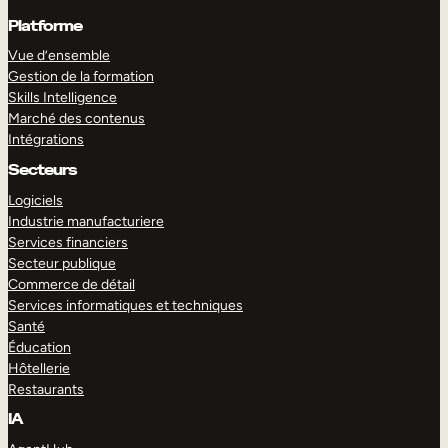
Platforme
Vue d’ensemble
Gestion de la formation
Skills Intelligence
Marché des contenus
Intégrations
Secteurs
Logiciels
Industrie manufacturiere
Services financiers
Secteur publique
Commerce de détail
Services informatiques et techniques
Santé
Éducation
Hôtellerie
Restaurants
IA