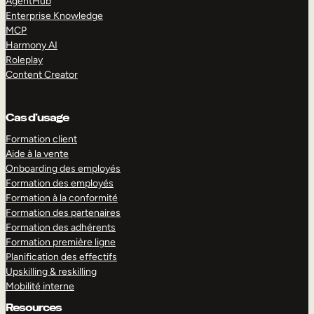
AgentHub
Enterprise Knowledge
MCP
Harmony AI
Roleplay
Content Creator
Cas d’usage
Formation client
Aide à la vente
Onboarding des employés
Formation des employés
Formation à la conformité
Formation des partenaires
Formation des adhérents
Formation première ligne
Planification des effectifs
Upskilling & reskilling
Mobilité interne
Resources