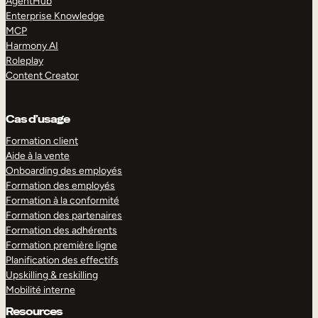
AgentHub
Enterprise Knowledge
MCP
Harmony AI
Roleplay
Content Creator
Cas d’usage
Formation client
Aide à la vente
Onboarding des employés
Formation des employés
Formation à la conformité
Formation des partenaires
Formation des adhérents
Formation première ligne
Planification des effectifs
Upskilling & reskilling
Mobilité interne
Resources