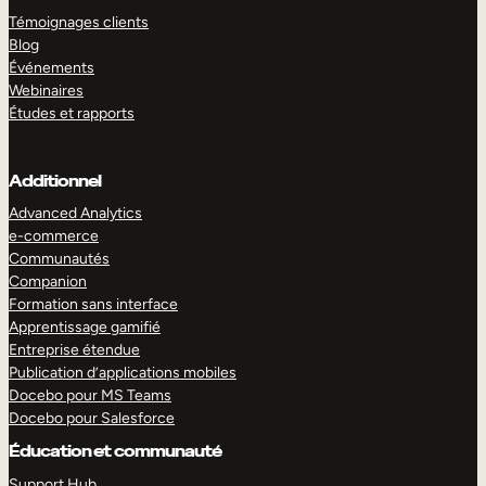
Témoignages clients
Blog
Événements
Webinaires
Études et rapports
Additionnel
Advanced Analytics
e-commerce
Communautés
Companion
Formation sans interface
Apprentissage gamifié
Entreprise étendue
Publication d’applications mobiles
Docebo pour MS Teams
Docebo pour Salesforce
Éducation et communauté
Support Hub