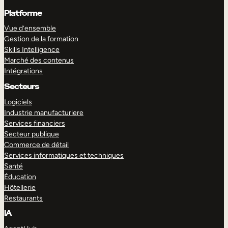
Platforme
Vue d’ensemble
Gestion de la formation
Skills Intelligence
Marché des contenus
Intégrations
Secteurs
Logiciels
Industrie manufacturiere
Services financiers
Secteur publique
Commerce de détail
Services informatiques et techniques
Santé
Éducation
Hôtellerie
Restaurants
IA