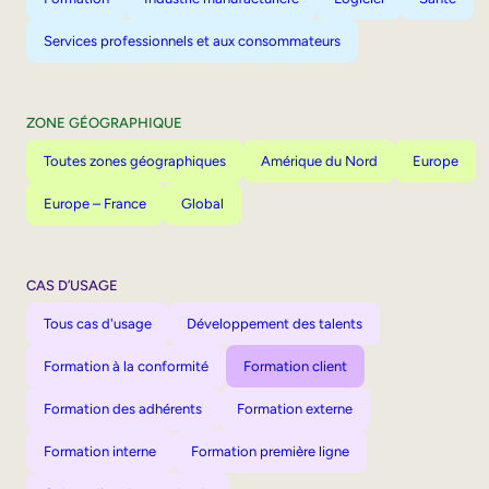
Services professionnels et aux consommateurs
ZONE GÉOGRAPHIQUE
Toutes zones géographiques
Amérique du Nord
Europe
Europe – France
Global
CAS D’USAGE
Tous cas d'usage
Développement des talents
Formation à la conformité
Formation client
Formation des adhérents
Formation externe
Formation interne
Formation première ligne