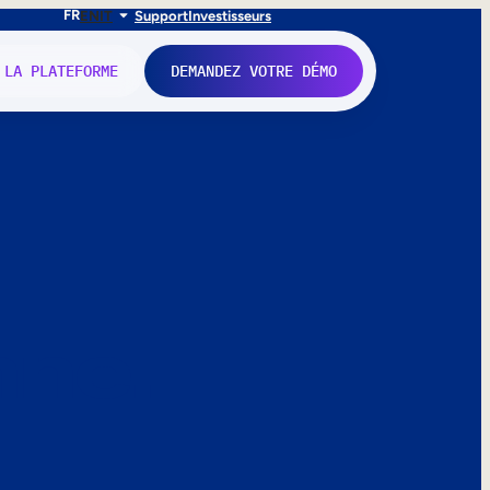
FR
EN
IT
Support
Investisseurs
 LA PLATEFORME
DEMANDEZ VOTRE DÉMO
nne.