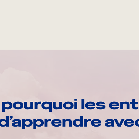
pourquoi les ent
d’apprendre av