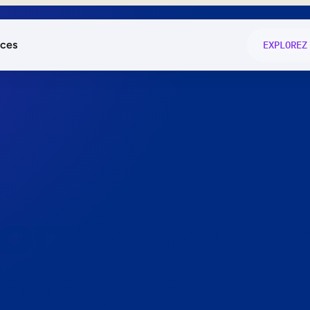
ces
EXPLOREZ
és
on fonctio
té
e
 preuve.