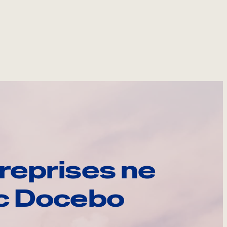
reprises ne
ec Docebo