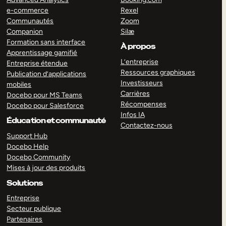
e-commerce
Rexel
Communautés
Zoom
Companion
Silæ
Formation sans interface
À propos
Apprentissage gamifié
L’entreprise
Entreprise étendue
Ressources graphiques
Publication d’applications
Investisseurs
mobiles
Carrières
Docebo pour MS Teams
Récompenses
Docebo pour Salesforce
Infos IA
Éducation et communauté
Contactez-nous
Support Hub
Docebo Help
Docebo Community
Mises à jour des produits
Solutions
Entreprise
Secteur publique
Partenaires