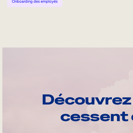
Onboarding des employés
Découvrez 
cessent 