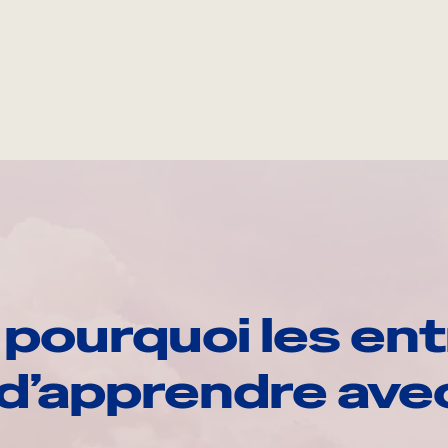
pourquoi les ent
d’apprendre av