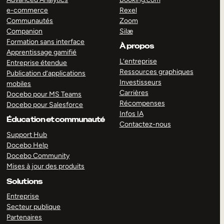
e-commerce
Rexel
Communautés
Zoom
Companion
Silæ
Formation sans interface
À propos
Apprentissage gamifié
L’entreprise
Entreprise étendue
Ressources graphiques
Publication d’applications
Investisseurs
mobiles
Carrières
Docebo pour MS Teams
Récompenses
Docebo pour Salesforce
Infos IA
Éducation et communauté
Contactez-nous
Support Hub
Docebo Help
Docebo Community
Mises à jour des produits
Solutions
Entreprise
Secteur publique
Partenaires