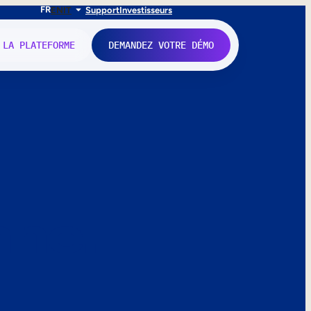
FR
EN
IT
Support
Investisseurs
 LA PLATEFORME
DEMANDEZ VOTRE DÉMO
nne.