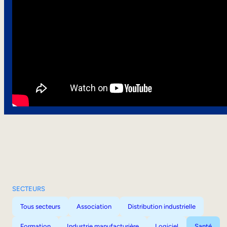
SECTEURS
Tous secteurs
Association
Distribution industrielle
Formation
Industrie manufacturière
Logiciel
Santé