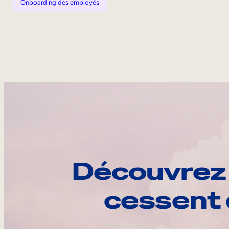
Onboarding des employés
Découvrez 
cessent 