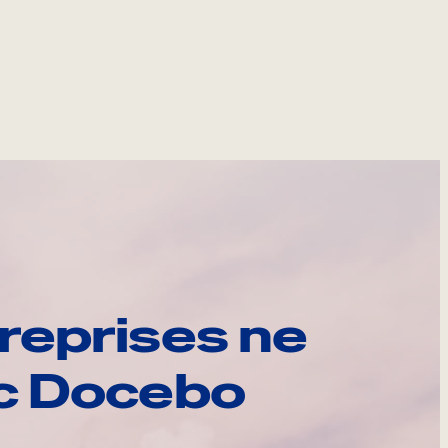
reprises ne
ec Docebo