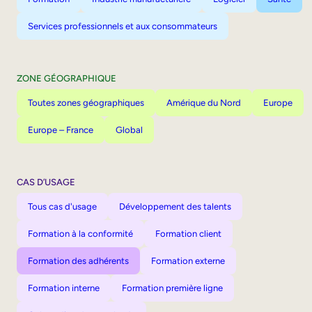
Services professionnels et aux consommateurs
ZONE GÉOGRAPHIQUE
Toutes zones géographiques
Amérique du Nord
Europe
Europe – France
Global
CAS D’USAGE
Tous cas d'usage
Développement des talents
Formation à la conformité
Formation client
Formation des adhérents
Formation externe
Formation interne
Formation première ligne