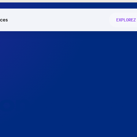
ces
EXPLOREZ
és
on fonctio
té
e
 preuve.