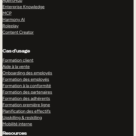
AgentHub
Enterprise Knowledge
MCP
Harmony AI
Roleplay
Content Creator
Cas d’usage
Formation client
Aide à la vente
Onboarding des employés
Formation des employés
Formation à la conformité
Formation des partenaires
Formation des adhérents
Formation première ligne
Planification des effectifs
Upskilling & reskilling
Mobilité interne
Resources