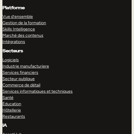
Platforme
Vue d’ensemble
Gestion de la formation
Skills Intelligence
Marché des contenus
Intégrations
Secteurs
Logiciels
Industrie manufacturiere
Services financiers
Secteur publique
Commerce de détail
Services informatiques et techniques
Santé
Éducation
Hôtellerie
Restaurants
IA