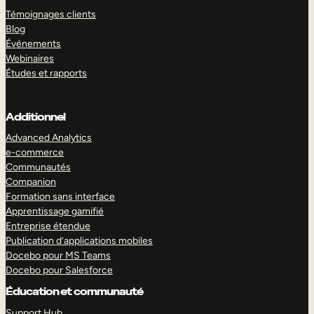
Témoignages clients
Blog
Événements
Webinaires
Études et rapports
Additionnel
Advanced Analytics
e-commerce
Communautés
Companion
Formation sans interface
Apprentissage gamifié
Entreprise étendue
Publication d’applications mobiles
Docebo pour MS Teams
Docebo pour Salesforce
Éducation et communauté
Support Hub