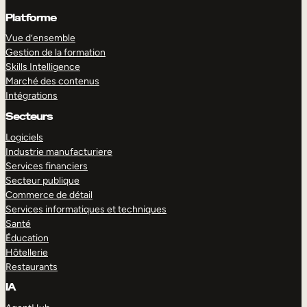
Platforme
Vue d’ensemble
Gestion de la formation
Skills Intelligence
Marché des contenus
Intégrations
Secteurs
Logiciels
Industrie manufacturiere
Services financiers
Secteur publique
Commerce de détail
Services informatiques et techniques
Santé
Éducation
Hôtellerie
Restaurants
IA