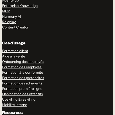
AgentHub
Enterprise Knowledge
MCP
Harmony AI
Roleplay
Content Creator
Cas d’usage
Formation client
Aide à la vente
Onboarding des employés
Formation des employés
Formation à la conformité
Formation des partenaires
Formation des adhérents
Formation première ligne
Planification des effectifs
Upskilling & reskilling
Mobilité interne
Resources