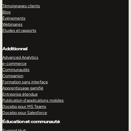
Témoignages clients
Blog
Événements
Webinaires
Études et rapports
Additionnel
Advanced Analytics
e-commerce
Communautés
Companion
Formation sans interface
Apprentissage gamifié
Entreprise étendue
Publication d’applications mobiles
Docebo pour MS Teams
Docebo pour Salesforce
Éducation et communauté
Support Hub