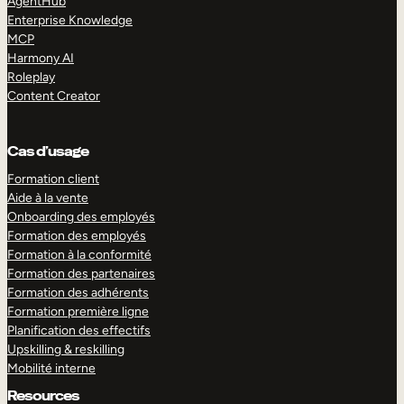
AgentHub
Enterprise Knowledge
MCP
Harmony AI
Roleplay
Content Creator
Cas d’usage
Formation client
Aide à la vente
Onboarding des employés
Formation des employés
Formation à la conformité
Formation des partenaires
Formation des adhérents
Formation première ligne
Planification des effectifs
Upskilling & reskilling
Mobilité interne
Resources