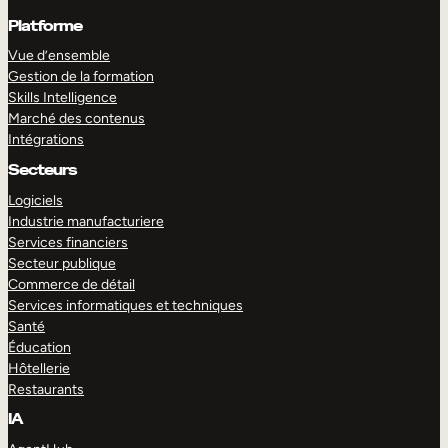
Platforme
Vue d’ensemble
Gestion de la formation
Skills Intelligence
Marché des contenus
Intégrations
Secteurs
Logiciels
Industrie manufacturiere
Services financiers
Secteur publique
Commerce de détail
Services informatiques et techniques
Santé
Éducation
Hôtellerie
Restaurants
IA