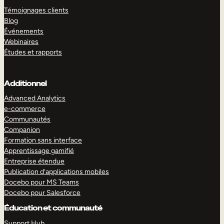
Témoignages clients
Blog
Événements
Webinaires
Études et rapports
Additionnel
Advanced Analytics
e-commerce
Communautés
Companion
Formation sans interface
Apprentissage gamifié
Entreprise étendue
Publication d’applications mobiles
Docebo pour MS Teams
Docebo pour Salesforce
Éducation et communauté
Support Hub