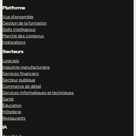
Platforme
Vue d’ensemble
Gestion de la formation
Skills Intelligence
Marché des contenus
Intégrations
Secteurs
Logiciels
Industrie manufacturiere
Services financiers
Secteur publique
Commerce de détail
Services informatiques et techniques
Santé
Éducation
Hôtellerie
Restaurants
IA