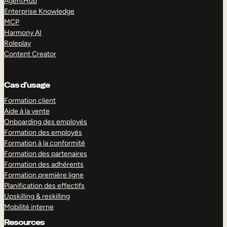
AgentHub
Enterprise Knowledge
MCP
Harmony AI
Roleplay
Content Creator
Cas d’usage
Formation client
Aide à la vente
Onboarding des employés
Formation des employés
Formation à la conformité
Formation des partenaires
Formation des adhérents
Formation première ligne
Planification des effectifs
Upskilling & reskilling
Mobilité interne
Resources