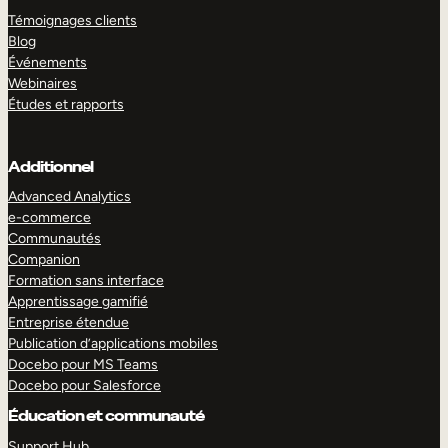
Témoignages clients
Blog
Événements
Webinaires
Études et rapports
Additionnel
Advanced Analytics
e-commerce
Communautés
Companion
Formation sans interface
Apprentissage gamifié
Entreprise étendue
Publication d’applications mobiles
Docebo pour MS Teams
Docebo pour Salesforce
Éducation et communauté
Support Hub