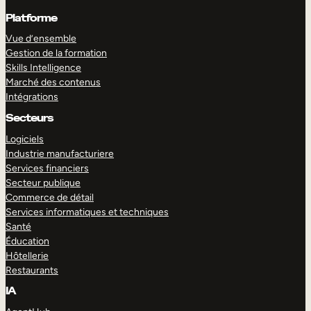
Platforme
Vue d’ensemble
Gestion de la formation
Skills Intelligence
Marché des contenus
Intégrations
Secteurs
Logiciels
Industrie manufacturiere
Services financiers
Secteur publique
Commerce de détail
Services informatiques et techniques
Santé
Éducation
Hôtellerie
Restaurants
IA