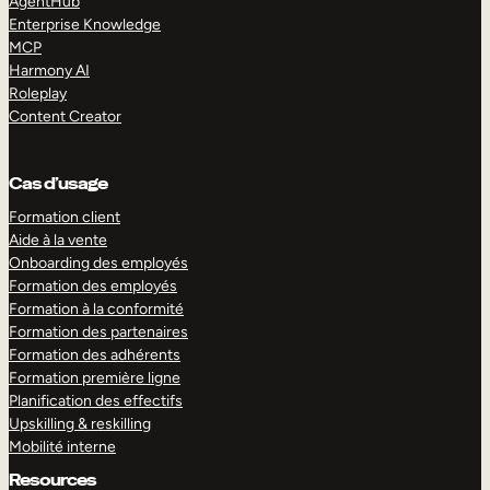
AgentHub
Enterprise Knowledge
MCP
Harmony AI
Roleplay
Content Creator
Cas d’usage
Formation client
Aide à la vente
Onboarding des employés
Formation des employés
Formation à la conformité
Formation des partenaires
Formation des adhérents
Formation première ligne
Planification des effectifs
Upskilling & reskilling
Mobilité interne
Resources