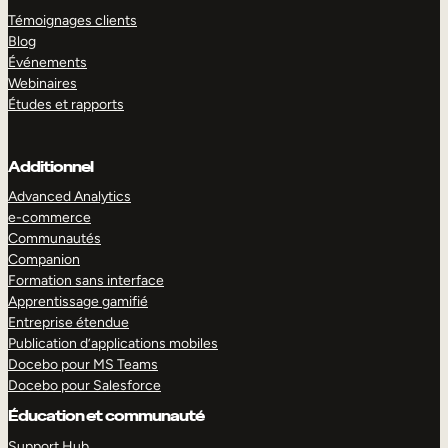
Témoignages clients
Blog
Événements
Webinaires
Études et rapports
Additionnel
Advanced Analytics
e-commerce
Communautés
Companion
Formation sans interface
Apprentissage gamifié
Entreprise étendue
Publication d’applications mobiles
Docebo pour MS Teams
Docebo pour Salesforce
Éducation et communauté
Support Hub