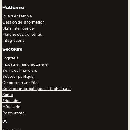
Platforme
Vue d’ensemble
Gestion de la formation
Skills Intelligence
Marché des contenus
Intégrations
Secteurs
Logiciels
Industrie manufacturiere
Services financiers
Secteur publique
Commerce de détail
Services informatiques et techniques
Santé
Éducation
Hôtellerie
Restaurants
IA