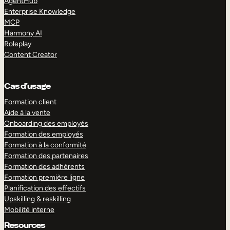
AgentHub
Enterprise Knowledge
MCP
Harmony AI
Roleplay
Content Creator
Cas d’usage
Formation client
Aide à la vente
Onboarding des employés
Formation des employés
Formation à la conformité
Formation des partenaires
Formation des adhérents
Formation première ligne
Planification des effectifs
Upskilling & reskilling
Mobilité interne
Resources