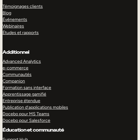
Témoignages clients
Blog
Événements
Webinaires
Études et rapports
Additionnel
Advanced Analytics
e-commerce
Communautés
Companion
Formation sans interface
Apprentissage gamifié
Entreprise étendue
Publication d’applications mobiles
Docebo pour MS Teams
Docebo pour Salesforce
Éducation et communauté
Support Hub