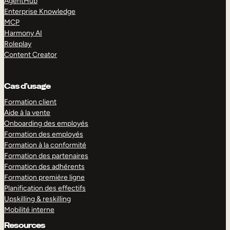
AgentHub
Enterprise Knowledge
MCP
Harmony AI
Roleplay
Content Creator
Cas d’usage
Formation client
Aide à la vente
Onboarding des employés
Formation des employés
Formation à la conformité
Formation des partenaires
Formation des adhérents
Formation première ligne
Planification des effectifs
Upskilling & reskilling
Mobilité interne
Resources