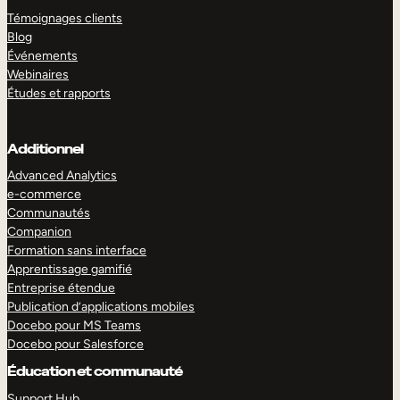
Témoignages clients
Blog
Événements
Webinaires
Études et rapports
Additionnel
Advanced Analytics
e-commerce
Communautés
Companion
Formation sans interface
Apprentissage gamifié
Entreprise étendue
Publication d’applications mobiles
Docebo pour MS Teams
Docebo pour Salesforce
Éducation et communauté
Support Hub