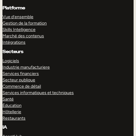
Platforme
Vue d’ensemble
Gestion de la formation
Skills Intelligence
Marché des contenus
Intégrations
Secteurs
Logiciels
Industrie manufacturiere
Services financiers
Secteur publique
Commerce de détail
Services informatiques et techniques
Santé
Éducation
Hôtellerie
Restaurants
IA