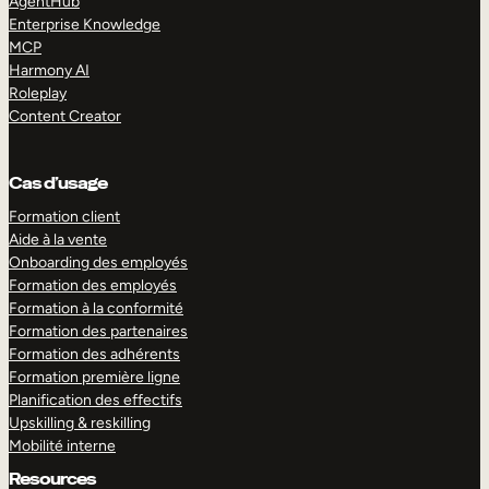
AgentHub
Enterprise Knowledge
MCP
Harmony AI
Roleplay
Content Creator
Cas d’usage
Formation client
Aide à la vente
Onboarding des employés
Formation des employés
Formation à la conformité
Formation des partenaires
Formation des adhérents
Formation première ligne
Planification des effectifs
Upskilling & reskilling
Mobilité interne
Resources