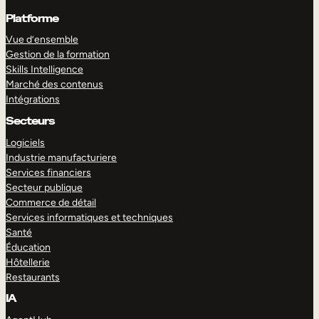
Platforme
Vue d’ensemble
Gestion de la formation
Skills Intelligence
Marché des contenus
Intégrations
Secteurs
Logiciels
Industrie manufacturiere
Services financiers
Secteur publique
Commerce de détail
Services informatiques et techniques
Santé
Éducation
Hôtellerie
Restaurants
IA