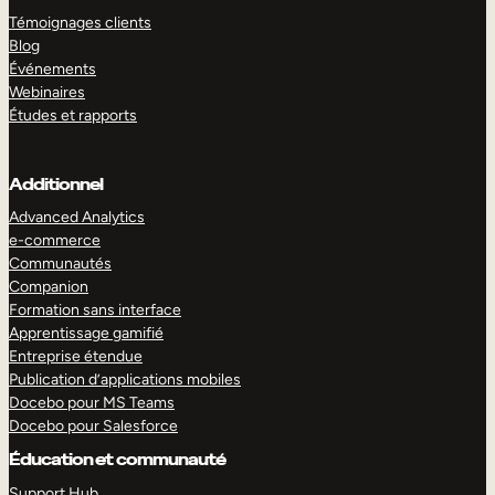
Témoignages clients
Blog
Événements
Webinaires
Études et rapports
Additionnel
Advanced Analytics
e-commerce
Communautés
Companion
Formation sans interface
Apprentissage gamifié
Entreprise étendue
Publication d’applications mobiles
Docebo pour MS Teams
Docebo pour Salesforce
Éducation et communauté
Support Hub