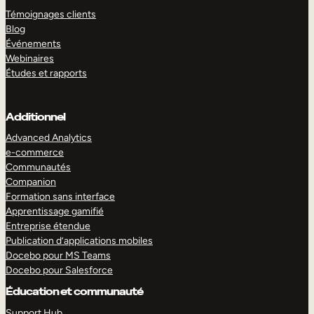
Témoignages clients
Blog
Événements
Webinaires
Études et rapports
Additionnel
Advanced Analytics
e-commerce
Communautés
Companion
Formation sans interface
Apprentissage gamifié
Entreprise étendue
Publication d’applications mobiles
Docebo pour MS Teams
Docebo pour Salesforce
Éducation et communauté
Support Hub