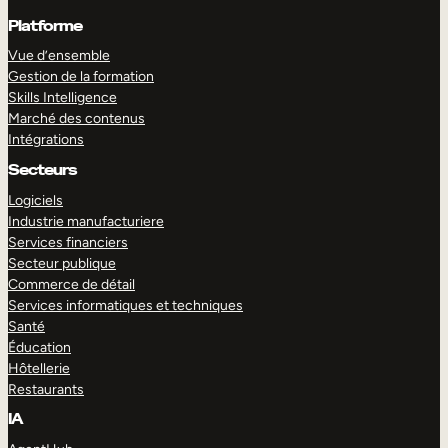
Platforme
Vue d’ensemble
Gestion de la formation
Skills Intelligence
Marché des contenus
Intégrations
Secteurs
Logiciels
Industrie manufacturiere
Services financiers
Secteur publique
Commerce de détail
Services informatiques et techniques
Santé
Éducation
Hôtellerie
Restaurants
IA