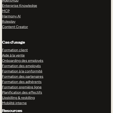
AgentHub
Enterprise Knowledge
MCP
Harmony AI
Roleplay
Content Creator
Cas d’usage
Formation client
Aide à la vente
Onboarding des employés
Formation des employés
Formation à la conformité
Formation des partenaires
Formation des adhérents
Formation première ligne
Planification des effectifs
Upskilling & reskilling
Mobilité interne
Resources