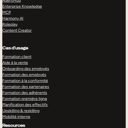
AgentHub
Enterprise Knowledge
MCP
Harmony AI
Roleplay
Content Creator
Cas d’usage
Formation client
Aide à la vente
Onboarding des employés
Formation des employés
Formation à la conformité
Formation des partenaires
Formation des adhérents
Formation première ligne
Planification des effectifs
Upskilling & reskilling
Mobilité interne
Resources