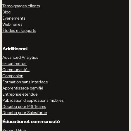
Témoignages clients
Blog
Événements
Webinaires
Études et rapports
Additionnel
Advanced Analytics
e-commerce
Communautés
Companion
Formation sans interface
Apprentissage gamifié
Entreprise étendue
Publication d’applications mobiles
Docebo pour MS Teams
Docebo pour Salesforce
Éducation et communauté
Support Hub