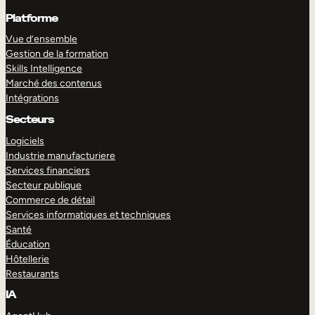
Platforme
Vue d’ensemble
Gestion de la formation
Skills Intelligence
Marché des contenus
Intégrations
Secteurs
Logiciels
Industrie manufacturiere
Services financiers
Secteur publique
Commerce de détail
Services informatiques et techniques
Santé
Éducation
Hôtellerie
Restaurants
IA