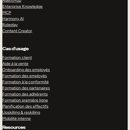
AgentHub
Enterprise Knowledge
MCP
Harmony AI
Roleplay
Content Creator
Cas d’usage
Formation client
Aide à la vente
Onboarding des employés
Formation des employés
Formation à la conformité
Formation des partenaires
Formation des adhérents
Formation première ligne
Planification des effectifs
Upskilling & reskilling
Mobilité interne
Resources