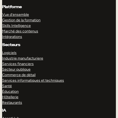
Platforme
Vue d’ensemble
Gestion de la formation
Skills Intelligence
Marché des contenus
Intégrations
Secteurs
Logiciels
Industrie manufacturiere
Services financiers
Secteur publique
Commerce de détail
Services informatiques et techniques
Santé
Éducation
Hôtellerie
Restaurants
IA