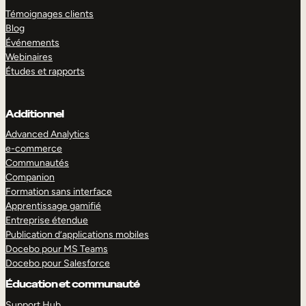
Témoignages clients
Blog
Événements
Webinaires
Études et rapports
Additionnel
Advanced Analytics
e-commerce
Communautés
Companion
Formation sans interface
Apprentissage gamifié
Entreprise étendue
Publication d’applications mobiles
Docebo pour MS Teams
Docebo pour Salesforce
Éducation et communauté
Support Hub