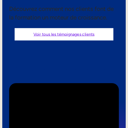
Aide à la vente
Découvrez comment nos clients font de
la formation un moteur de croissance.
Formation à la conformité
Formation première ligne
Voir tous les témoignages clients
Formation externe
Formation client
Paroles de clients
Formation des partenaires
Formation des adhérents
Skills Intelligence
Planification des effectifs
Upskilling & reskilling