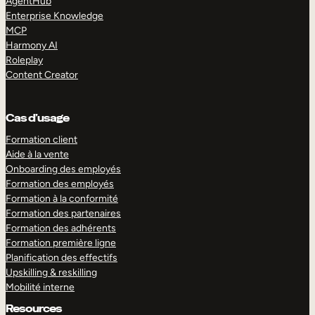
AgentHub
Enterprise Knowledge
MCP
Harmony AI
Roleplay
Content Creator
Cas d’usage
Formation client
Aide à la vente
Onboarding des employés
Formation des employés
Formation à la conformité
Formation des partenaires
Formation des adhérents
Formation première ligne
Planification des effectifs
Upskilling & reskilling
Mobilité interne
Resources