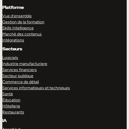
Platforme
Vue d’ensemble
Gestion de la formation
Skills Intelligence
Marché des contenus
Intégrations
Secteurs
Logiciels
Industrie manufacturiere
Services financiers
Secteur publique
Commerce de détail
Services informatiques et techniques
Santé
Éducation
Hôtellerie
Restaurants
IA