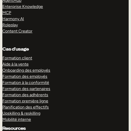
AgentHub
Enterprise Knowledge
MCP
Harmony AI
Roleplay
Content Creator
Cas d’usage
Formation client
Aide à la vente
Onboarding des employés
Formation des employés
Formation à la conformité
Formation des partenaires
Formation des adhérents
Formation première ligne
Planification des effectifs
Upskilling & reskilling
Mobilité interne
Resources