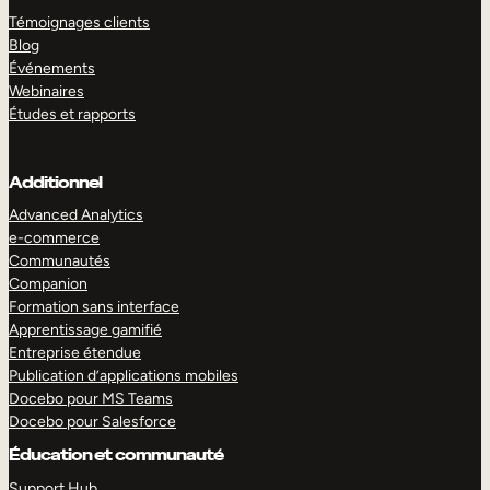
Témoignages clients
Blog
Événements
Webinaires
Études et rapports
Additionnel
Advanced Analytics
e-commerce
Communautés
Companion
Formation sans interface
Apprentissage gamifié
Entreprise étendue
Publication d’applications mobiles
Docebo pour MS Teams
Docebo pour Salesforce
Éducation et communauté
Support Hub