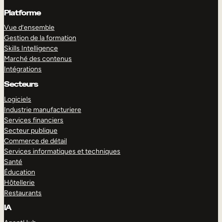
Platforme
Vue d’ensemble
Gestion de la formation
Skills Intelligence
Marché des contenus
Intégrations
Secteurs
Logiciels
Industrie manufacturiere
Services financiers
Secteur publique
Commerce de détail
Services informatiques et techniques
Santé
Éducation
Hôtellerie
Restaurants
IA