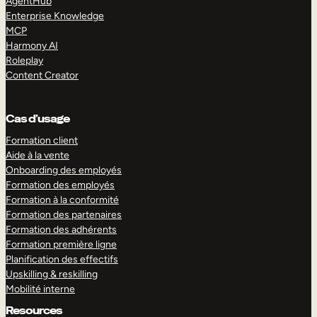
AgentHub
Enterprise Knowledge
MCP
Harmony AI
Roleplay
Content Creator
Cas d’usage
Formation client
Aide à la vente
Onboarding des employés
Formation des employés
Formation à la conformité
Formation des partenaires
Formation des adhérents
Formation première ligne
Planification des effectifs
Upskilling & reskilling
Mobilité interne
Resources