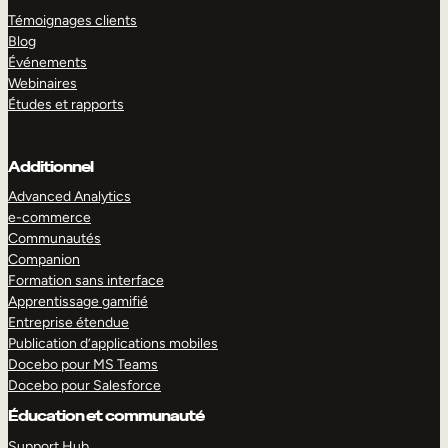
Témoignages clients
Blog
Événements
Webinaires
Études et rapports
Additionnel
Advanced Analytics
e-commerce
Communautés
Companion
Formation sans interface
Apprentissage gamifié
Entreprise étendue
Publication d’applications mobiles
Docebo pour MS Teams
Docebo pour Salesforce
Éducation et communauté
Support Hub