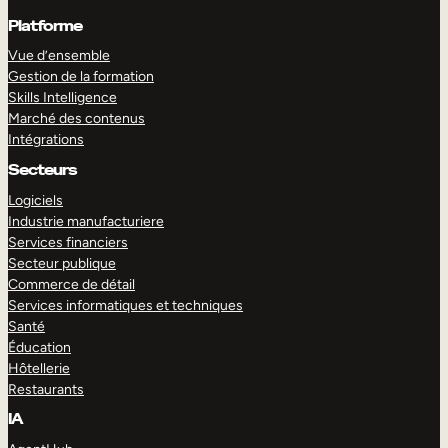
Platforme
Vue d’ensemble
Gestion de la formation
Skills Intelligence
Marché des contenus
Intégrations
Secteurs
Logiciels
Industrie manufacturiere
Services financiers
Secteur publique
Commerce de détail
Services informatiques et techniques
Santé
Éducation
Hôtellerie
Restaurants
IA