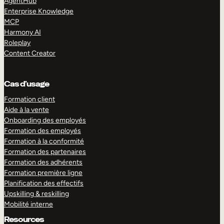
AgentHub
Enterprise Knowledge
MCP
Harmony AI
Roleplay
Content Creator
Cas d’usage
Formation client
Aide à la vente
Onboarding des employés
Formation des employés
Formation à la conformité
Formation des partenaires
Formation des adhérents
Formation première ligne
Planification des effectifs
Upskilling & reskilling
Mobilité interne
Resources