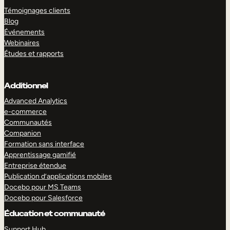
Témoignages clients
Blog
Événements
Webinaires
Études et rapports
Additionnel
Advanced Analytics
e-commerce
Communautés
Companion
Formation sans interface
Apprentissage gamifié
Entreprise étendue
Publication d’applications mobiles
Docebo pour MS Teams
Docebo pour Salesforce
Éducation et communauté
Support Hub