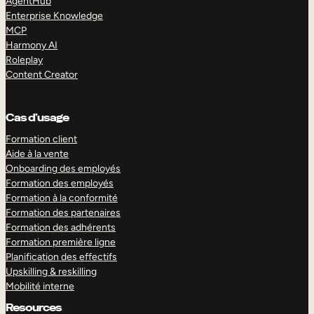
AgentHub
Enterprise Knowledge
MCP
Harmony AI
Roleplay
Content Creator
Cas d’usage
Formation client
Aide à la vente
Onboarding des employés
Formation des employés
Formation à la conformité
Formation des partenaires
Formation des adhérents
Formation première ligne
Planification des effectifs
Upskilling & reskilling
Mobilité interne
Resources