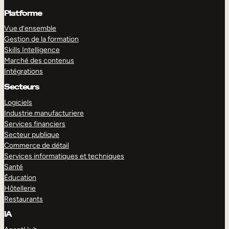
Platforme
Vue d’ensemble
Gestion de la formation
Skills Intelligence
Marché des contenus
Intégrations
Secteurs
Logiciels
Industrie manufacturiere
Services financiers
Secteur publique
Commerce de détail
Services informatiques et techniques
Santé
Éducation
Hôtellerie
Restaurants
IA