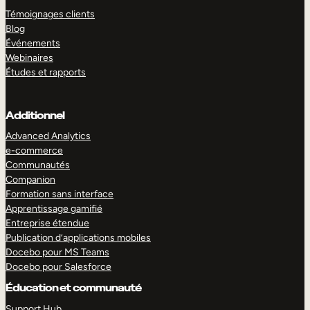
Témoignages clients
Blog
Événements
Webinaires
Études et rapports
Additionnel
Advanced Analytics
e-commerce
Communautés
Companion
Formation sans interface
Apprentissage gamifié
Entreprise étendue
Publication d’applications mobiles
Docebo pour MS Teams
Docebo pour Salesforce
Éducation et communauté
Support Hub