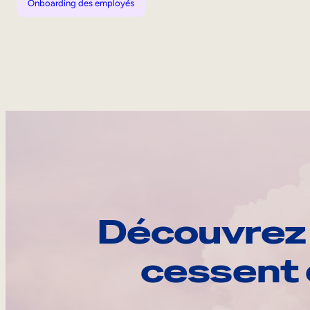
Onboarding des employés
Découvrez 
cessent 