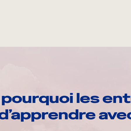
pourquoi les ent
d’apprendre av