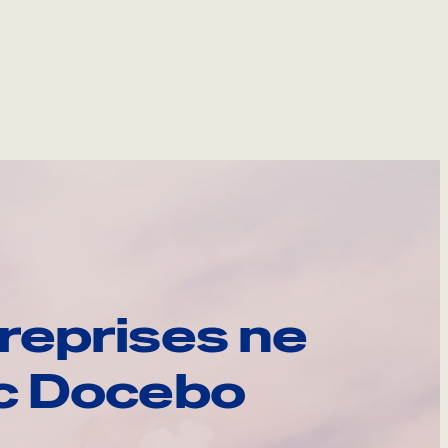
reprises ne
ec Docebo