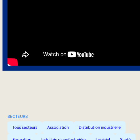
SECTEURS
Tous secteurs
Association
Distribution industrielle
Formation
Industrie manufacturière
Logiciel
Santé