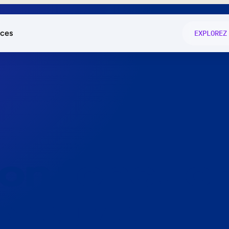
ces
EXPLOREZ
és
on fonctio
té
e
 preuve.