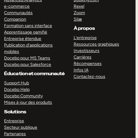
e-commerce
Rexel
Communautés
Zoom
Companion
Silæ
Formation sans interface
À propos
Apprentissage gamifié
L’entreprise
Entreprise étendue
Ressources graphiques
Publication d’applications
Investisseurs
mobiles
Carrières
Docebo pour MS Teams
Récompenses
Docebo pour Salesforce
Infos IA
Éducation et communauté
Contactez-nous
Support Hub
Docebo Help
Docebo Community
Mises à jour des produits
Solutions
Entreprise
Secteur publique
Partenaires