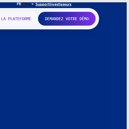
FR
EN
IT
Support
Investisseurs
 LA PLATEFORME
DEMANDEZ VOTRE DÉMO
nne.