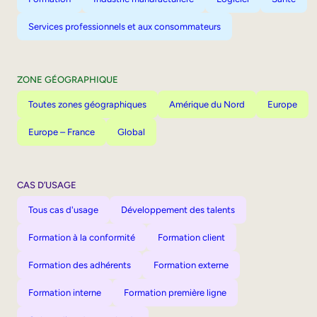
Services professionnels et aux consommateurs
ZONE GÉOGRAPHIQUE
Toutes zones géographiques
Amérique du Nord
Europe
Europe – France
Global
CAS D’USAGE
Tous cas d'usage
Développement des talents
Formation à la conformité
Formation client
Formation des adhérents
Formation externe
Formation interne
Formation première ligne