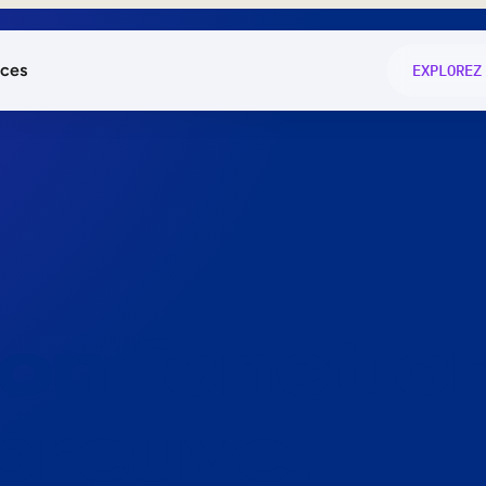
ces
EXPLOREZ
és
on fonctio
té
e
 preuve.