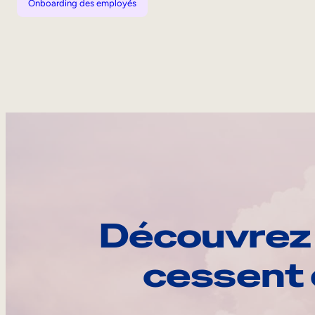
Onboarding des employés
Découvrez 
cessent 