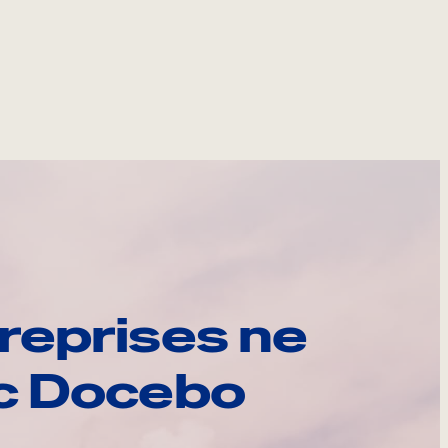
reprises ne
ec Docebo