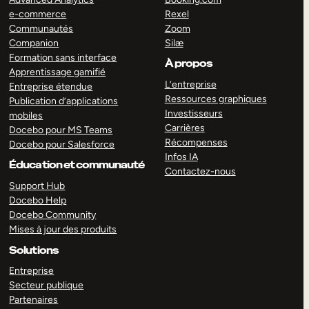
e-commerce
Rexel
Communautés
Zoom
Companion
Silæ
Formation sans interface
À propos
Apprentissage gamifié
L’entreprise
Entreprise étendue
Ressources graphiques
Publication d’applications
Investisseurs
mobiles
Carrières
Docebo pour MS Teams
Récompenses
Docebo pour Salesforce
Infos IA
Éducation et communauté
Contactez-nous
Support Hub
Docebo Help
Docebo Community
Mises à jour des produits
Solutions
Entreprise
Secteur publique
Partenaires