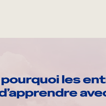
pourquoi les ent
d’apprendre av