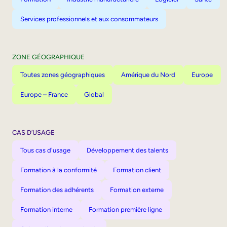
Services professionnels et aux consommateurs
ZONE GÉOGRAPHIQUE
Toutes zones géographiques
Amérique du Nord
Europe
Europe – France
Global
CAS D’USAGE
Tous cas d'usage
Développement des talents
Formation à la conformité
Formation client
Formation des adhérents
Formation externe
Formation interne
Formation première ligne