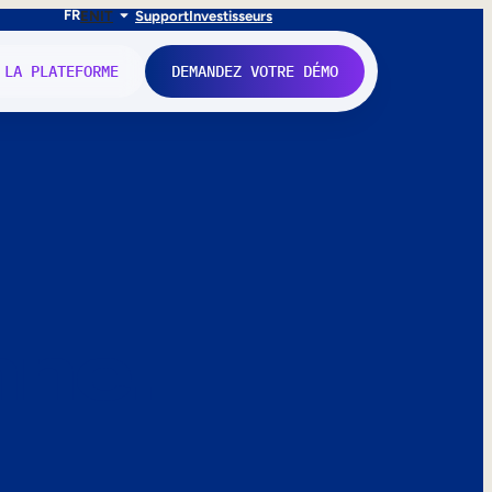
FR
EN
IT
Support
Investisseurs
 LA PLATEFORME
DEMANDEZ VOTRE DÉMO
nne.