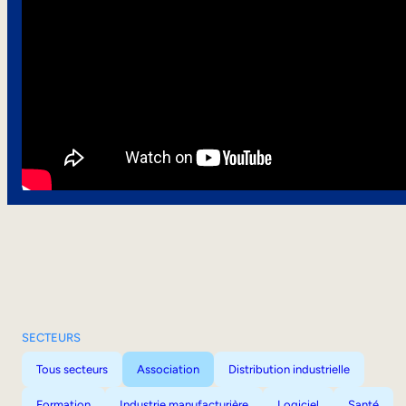
SECTEURS
Tous secteurs
Association
Distribution industrielle
Formation
Industrie manufacturière
Logiciel
Santé