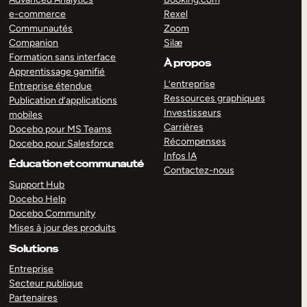
e-commerce
Rexel
Communautés
Zoom
Companion
Silæ
Formation sans interface
À propos
Apprentissage gamifié
L’entreprise
Entreprise étendue
Ressources graphiques
Publication d’applications
Investisseurs
mobiles
Carrières
Docebo pour MS Teams
Récompenses
Docebo pour Salesforce
Infos IA
Éducation et communauté
Contactez-nous
Support Hub
Docebo Help
Docebo Community
Mises à jour des produits
Solutions
Entreprise
Secteur publique
Partenaires