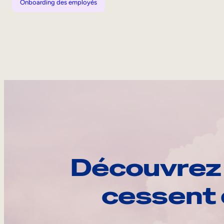
Onboarding des employés
Découvrez 
cessent 