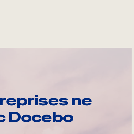
reprises ne
ec Docebo