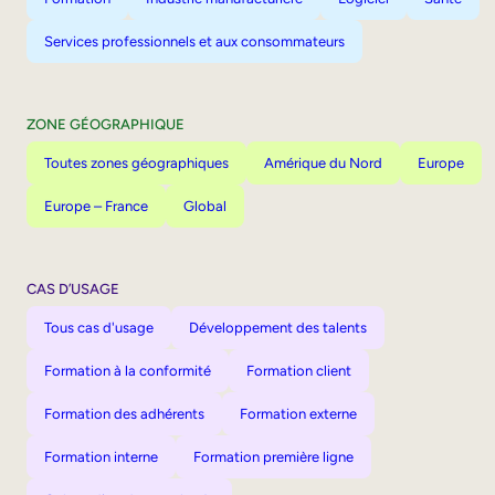
Services professionnels et aux consommateurs
ZONE GÉOGRAPHIQUE
Toutes zones géographiques
Amérique du Nord
Europe
Europe – France
Global
CAS D’USAGE
Tous cas d'usage
Développement des talents
Formation à la conformité
Formation client
Formation des adhérents
Formation externe
Formation interne
Formation première ligne