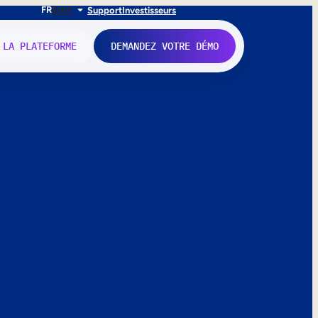
FR
EN
IT
Support
Investisseurs
 LA PLATEFORME
DEMANDEZ VOTRE DÉMO
nne.