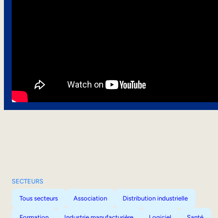
SECTEURS
Tous secteurs
Association
Distribution industrielle
Formation
Industrie manufacturière
Logiciel
Santé