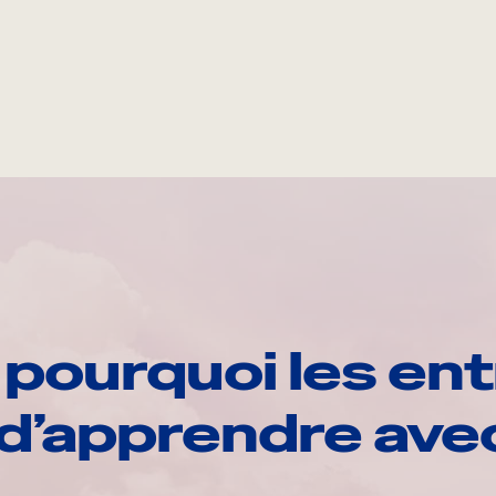
pourquoi les ent
d’apprendre av