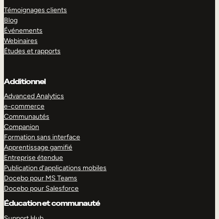
Témoignages clients
Blog
Événements
Webinaires
Études et rapports
Additionnel
Advanced Analytics
e-commerce
Communautés
Companion
Formation sans interface
Apprentissage gamifié
Entreprise étendue
Publication d’applications mobiles
Docebo pour MS Teams
Docebo pour Salesforce
Éducation et communauté
Support Hub