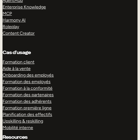
AgentHub
Enterprise Knowledge
MCP
Harmony AI
Roleplay
Content Creator
Cas d’usage
Formation client
Aide à la vente
Onboarding des employés
Formation des employés
Formation à la conformité
Formation des partenaires
Formation des adhérents
Formation première ligne
Planification des effectifs
Upskilling & reskilling
Mobilité interne
Resources