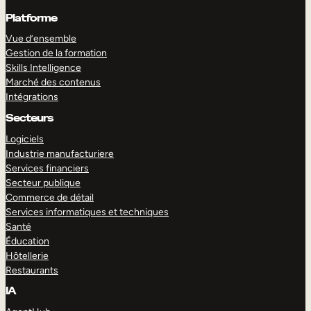
Platforme
Vue d’ensemble
Gestion de la formation
Skills Intelligence
Marché des contenus
Intégrations
Secteurs
Logiciels
Industrie manufacturiere
Services financiers
Secteur publique
Commerce de détail
Services informatiques et techniques
Santé
Éducation
Hôtellerie
Restaurants
IA