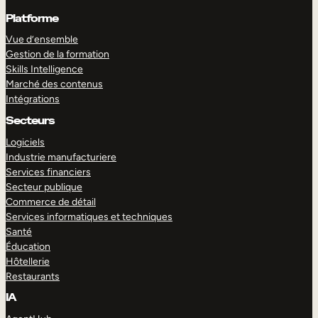
Platforme
Vue d’ensemble
Gestion de la formation
Skills Intelligence
Marché des contenus
Intégrations
Secteurs
Logiciels
Industrie manufacturiere
Services financiers
Secteur publique
Commerce de détail
Services informatiques et techniques
Santé
Éducation
Hôtellerie
Restaurants
IA