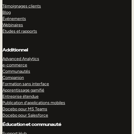
Témoignages clients
Blog
Événements
Webinaires
Études et rapports
Additionnel
Advanced Analytics
e-commerce
Communautés
Companion
Formation sans interface
Apprentissage gamifié
Entreprise étendue
Publication d’applications mobiles
Docebo pour MS Teams
Docebo pour Salesforce
Éducation et communauté
Support Hub