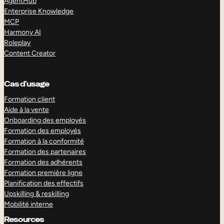
AgentHub
Enterprise Knowledge
MCP
Harmony AI
Roleplay
Content Creator
Cas d’usage
Formation client
Aide à la vente
Onboarding des employés
Formation des employés
Formation à la conformité
Formation des partenaires
Formation des adhérents
Formation première ligne
Planification des effectifs
Upskilling & reskilling
Mobilité interne
Resources