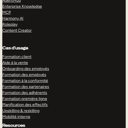
AgentHub
Enterprise Knowledge
MCP
Harmony AI
Roleplay
Content Creator
Cas d’usage
Formation client
Aide à la vente
Onboarding des employés
Formation des employés
Formation à la conformité
Formation des partenaires
Formation des adhérents
Formation première ligne
Planification des effectifs
Upskilling & reskilling
Mobilité interne
Resources