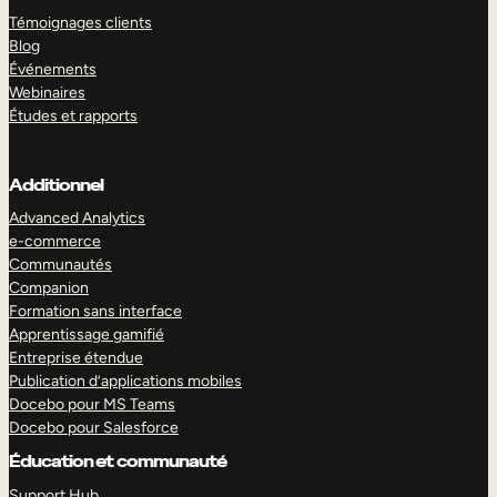
Témoignages clients
Blog
Événements
Webinaires
Études et rapports
Additionnel
Advanced Analytics
e-commerce
Communautés
Companion
Formation sans interface
Apprentissage gamifié
Entreprise étendue
Publication d’applications mobiles
Docebo pour MS Teams
Docebo pour Salesforce
Éducation et communauté
Support Hub