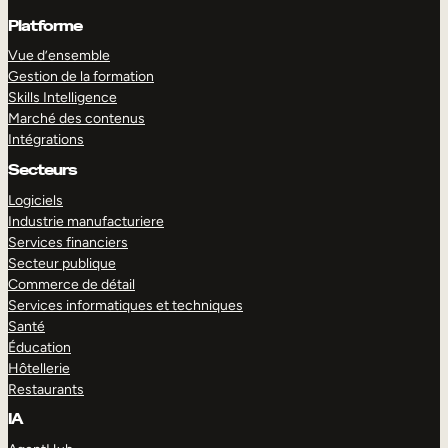
Platforme
Vue d’ensemble
Gestion de la formation
Skills Intelligence
Marché des contenus
Intégrations
Secteurs
Logiciels
Industrie manufacturiere
Services financiers
Secteur publique
Commerce de détail
Services informatiques et techniques
Santé
Éducation
Hôtellerie
Restaurants
IA