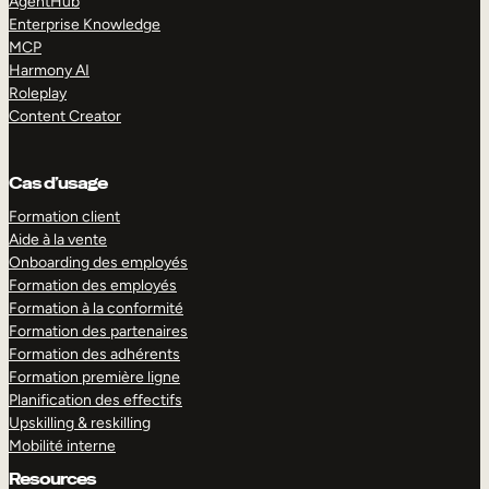
AgentHub
Enterprise Knowledge
MCP
Harmony AI
Roleplay
Content Creator
Cas d’usage
Formation client
Aide à la vente
Onboarding des employés
Formation des employés
Formation à la conformité
Formation des partenaires
Formation des adhérents
Formation première ligne
Planification des effectifs
Upskilling & reskilling
Mobilité interne
Resources