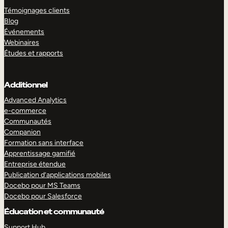
Témoignages clients
Blog
Événements
Webinaires
Études et rapports
Additionnel
Advanced Analytics
e-commerce
Communautés
Companion
Formation sans interface
Apprentissage gamifié
Entreprise étendue
Publication d’applications mobiles
Docebo pour MS Teams
Docebo pour Salesforce
Éducation et communauté
Support Hub