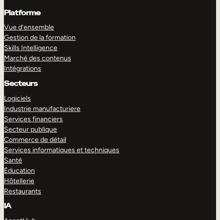
Platforme
Vue d’ensemble
Gestion de la formation
Skills Intelligence
Marché des contenus
Intégrations
Secteurs
Logiciels
Industrie manufacturiere
Services financiers
Secteur publique
Commerce de détail
Services informatiques et techniques
Santé
Éducation
Hôtellerie
Restaurants
IA