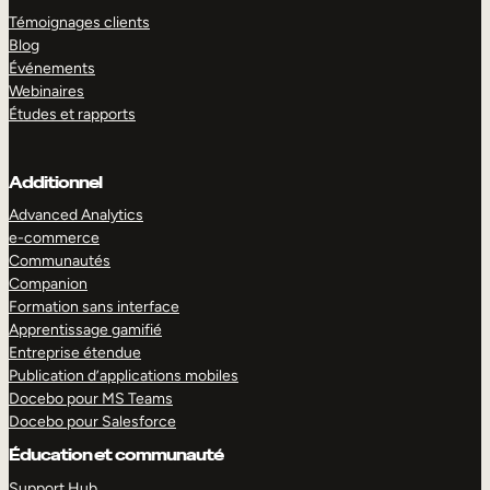
Témoignages clients
Blog
Événements
Webinaires
Études et rapports
Additionnel
Advanced Analytics
e-commerce
Communautés
Companion
Formation sans interface
Apprentissage gamifié
Entreprise étendue
Publication d’applications mobiles
Docebo pour MS Teams
Docebo pour Salesforce
Éducation et communauté
Support Hub