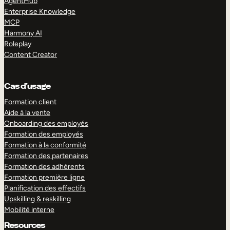
AgentHub
Enterprise Knowledge
MCP
Harmony AI
Roleplay
Content Creator
Cas d’usage
Formation client
Aide à la vente
Onboarding des employés
Formation des employés
Formation à la conformité
Formation des partenaires
Formation des adhérents
Formation première ligne
Planification des effectifs
Upskilling & reskilling
Mobilité interne
Resources