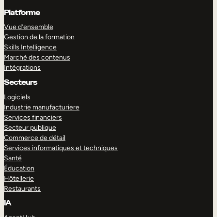
Platforme
Vue d’ensemble
Gestion de la formation
Skills Intelligence
Marché des contenus
Intégrations
Secteurs
Logiciels
Industrie manufacturiere
Services financiers
Secteur publique
Commerce de détail
Services informatiques et techniques
Santé
Éducation
Hôtellerie
Restaurants
IA