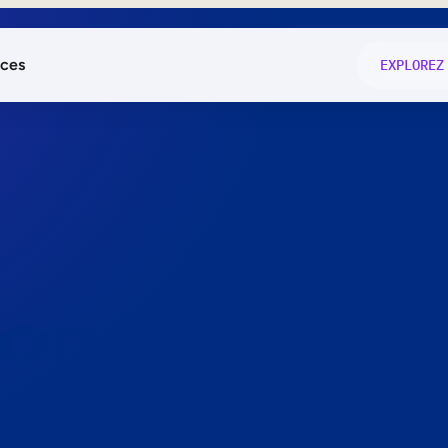
ces
EXPLOREZ
és
on fonctio
té
e
 preuve.