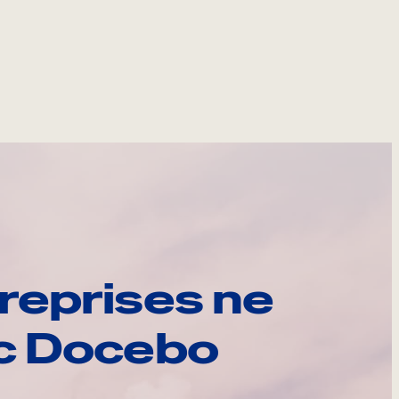
reprises ne
ec Docebo