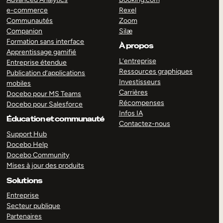
e-commerce
Rexel
Communautés
Zoom
Companion
Silæ
Formation sans interface
À propos
Apprentissage gamifié
L’entreprise
Entreprise étendue
Ressources graphiques
Publication d’applications
Investisseurs
mobiles
Carrières
Docebo pour MS Teams
Récompenses
Docebo pour Salesforce
Infos IA
Éducation et communauté
Contactez-nous
Support Hub
Docebo Help
Docebo Community
Mises à jour des produits
Solutions
Entreprise
Secteur publique
Partenaires