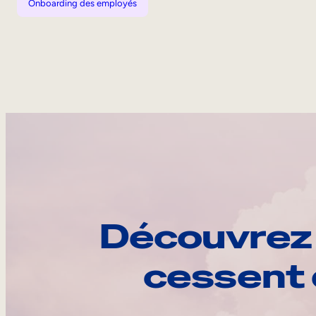
Onboarding des employés
Découvrez 
cessent 