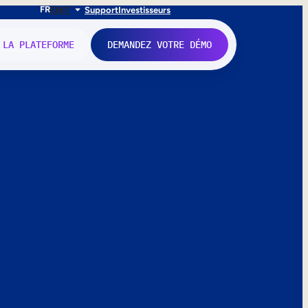
FR
EN
IT
Support
Investisseurs
 LA PLATEFORME
DEMANDEZ VOTRE DÉMO
nne.