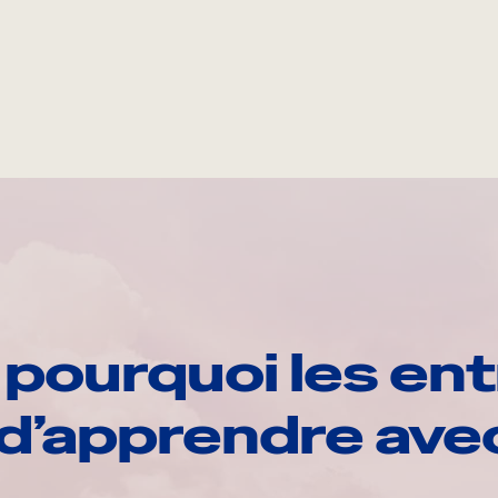
pourquoi les ent
d’apprendre av