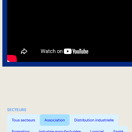
SECTEURS
Tous secteurs
Association
Distribution industrielle
Formation
Industrie manufacturière
Logiciel
Santé