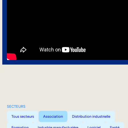
SECTEURS
Tous secteurs
Association
Distribution industrielle
Formation
Industrie manufacturière
Logiciel
Santé