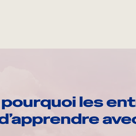
pourquoi les ent
d’apprendre av