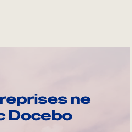
reprises ne
ec Docebo