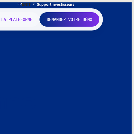
FR
EN
IT
Support
Investisseurs
 LA PLATEFORME
DEMANDEZ VOTRE DÉMO
nne.