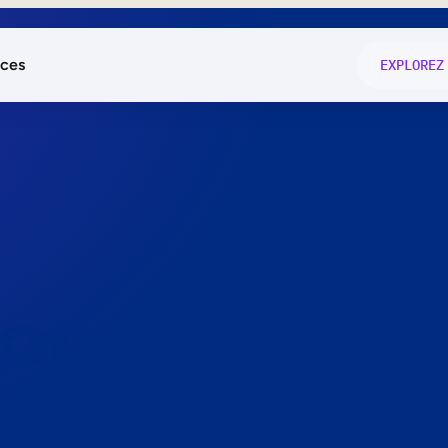
ces
EXPLOREZ
és
on fonctio
té
e
 preuve.