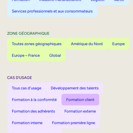
Services professionnels et aux consommateurs
ZONE GÉOGRAPHIQUE
Toutes zones géographiques
Amérique du Nord
Europe
Europe – France
Global
CAS D’USAGE
Tous cas d'usage
Développement des talents
Formation à la conformité
Formation client
Formation des adhérents
Formation externe
Formation interne
Formation première ligne