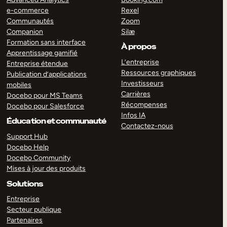
e-commerce
Rexel
Communautés
Zoom
Companion
Silæ
Formation sans interface
À propos
Apprentissage gamifié
L’entreprise
Entreprise étendue
Ressources graphiques
Publication d’applications
Investisseurs
mobiles
Carrières
Docebo pour MS Teams
Récompenses
Docebo pour Salesforce
Infos IA
Éducation et communauté
Contactez-nous
Support Hub
Docebo Help
Docebo Community
Mises à jour des produits
Solutions
Entreprise
Secteur publique
Partenaires