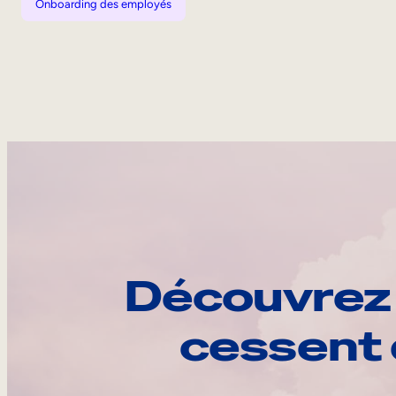
Onboarding des employés
Découvrez 
cessent 