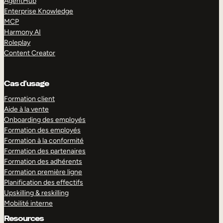
AgentHub
Enterprise Knowledge
MCP
Harmony AI
Roleplay
Content Creator
Cas d’usage
Formation client
Aide à la vente
Onboarding des employés
Formation des employés
Formation à la conformité
Formation des partenaires
Formation des adhérents
Formation première ligne
Planification des effectifs
Upskilling & reskilling
Mobilité interne
Resources