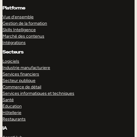
Platforme
Vue d’ensemble
Gestion de la formation
Skills Intelligence
Marché des contenus
Intégrations
Secteurs
Logiciels
Industrie manufacturiere
Services financiers
Secteur publique
Commerce de détail
Services informatiques et techniques
Santé
Éducation
Hôtellerie
Restaurants
IA