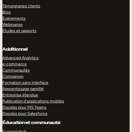
Témoignages clients
Blog
Événements
Webinaires
Études et rapports
Additionnel
Advanced Analytics
e-commerce
Communautés
Companion
Formation sans interface
Apprentissage gamifié
Entreprise étendue
Publication d’applications mobiles
Docebo pour MS Teams
Docebo pour Salesforce
Éducation et communauté
Support Hub