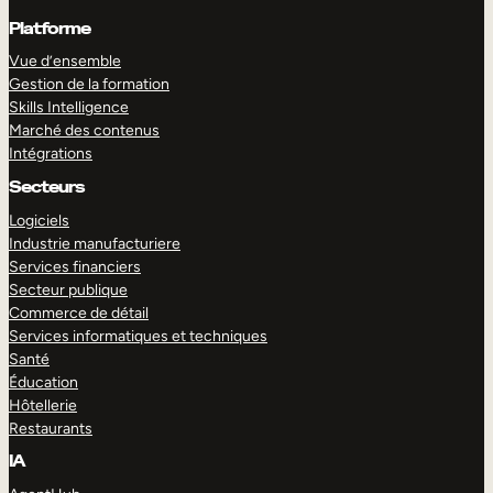
Platforme
Vue d’ensemble
Gestion de la formation
Skills Intelligence
Marché des contenus
Intégrations
Secteurs
Logiciels
Industrie manufacturiere
Services financiers
Secteur publique
Commerce de détail
Services informatiques et techniques
Santé
Éducation
Hôtellerie
Restaurants
IA