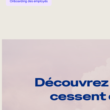
Onboarding des employés
Découvrez 
cessent 