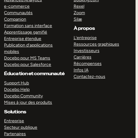
e-commerce
Rexel
Communautés
Zoom
Companion
Silæ
Formation sans interface
À propos
Apprentissage gamifié
L’entreprise
Entreprise étendue
Ressources graphiques
Publication d’applications
Investisseurs
mobiles
Carrières
Docebo pour MS Teams
Récompenses
Docebo pour Salesforce
Infos IA
Éducation et communauté
Contactez-nous
Support Hub
Docebo Help
Docebo Community
Mises à jour des produits
Solutions
Entreprise
Secteur publique
Partenaires