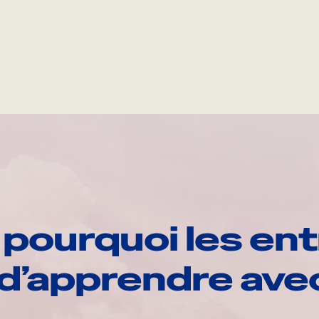
pourquoi les ent
d’apprendre av