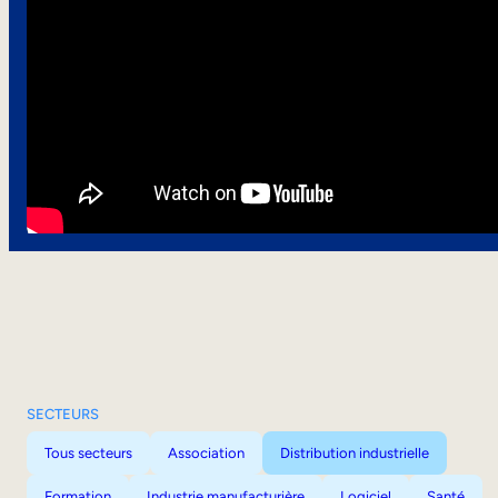
SECTEURS
Tous secteurs
Association
Distribution industrielle
Formation
Industrie manufacturière
Logiciel
Santé