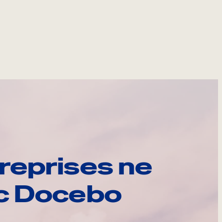
reprises ne
ec Docebo