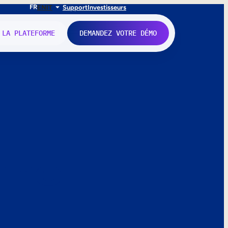
FR
EN
IT
Support
Investisseurs
 LA PLATEFORME
DEMANDEZ VOTRE DÉMO
nne.