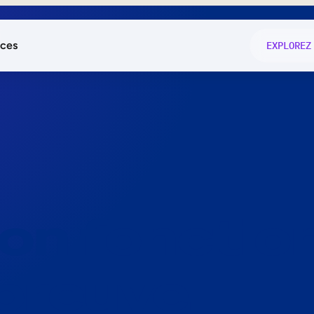
ces
EXPLOREZ
és
on fonctio
té
e
 preuve.