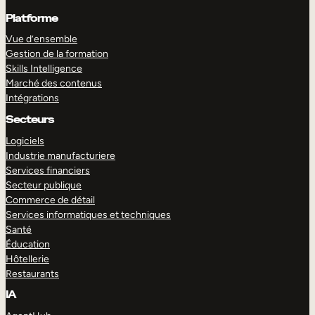
Platforme
Vue d’ensemble
Gestion de la formation
Skills Intelligence
Marché des contenus
Intégrations
Secteurs
Logiciels
Industrie manufacturiere
Services financiers
Secteur publique
Commerce de détail
Services informatiques et techniques
Santé
Éducation
Hôtellerie
Restaurants
IA