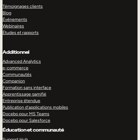
Témoignages clients
Blog
Événements
Webinaires
Études et rapports
Additionnel
Advanced Analytics
e-commerce
Communautés
Companion
Formation sans interface
Apprentissage gamifié
Entreprise étendue
Publication d’applications mobiles
Docebo pour MS Teams
Docebo pour Salesforce
Éducation et communauté
Support Hub