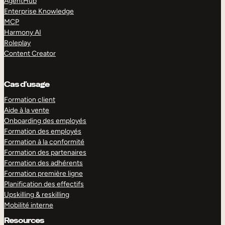
AgentHub
Enterprise Knowledge
MCP
Harmony AI
Roleplay
Content Creator
Cas d’usage
Formation client
Aide à la vente
Onboarding des employés
Formation des employés
Formation à la conformité
Formation des partenaires
Formation des adhérents
Formation première ligne
Planification des effectifs
Upskilling & reskilling
Mobilité interne
Resources