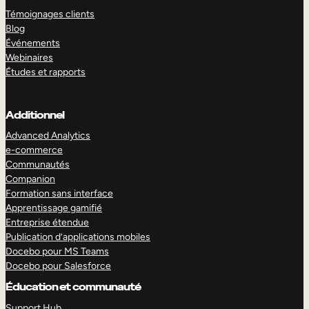
Témoignages clients
Blog
Événements
Webinaires
Études et rapports
Additionnel
Advanced Analytics
e-commerce
Communautés
Companion
Formation sans interface
Apprentissage gamifié
Entreprise étendue
Publication d’applications mobiles
Docebo pour MS Teams
Docebo pour Salesforce
Éducation et communauté
Support Hub