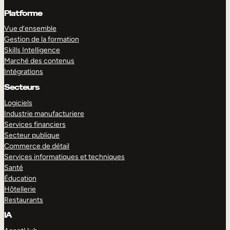
Platforme
Vue d’ensemble
Gestion de la formation
Skills Intelligence
Marché des contenus
Intégrations
Secteurs
Logiciels
Industrie manufacturiere
Services financiers
Secteur publique
Commerce de détail
Services informatiques et techniques
Santé
Éducation
Hôtellerie
Restaurants
IA