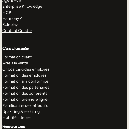
AgentHub
Enterprise Knowledge
MCP
Harmony AI
Roleplay
Content Creator
Cas d’usage
Formation client
Aide à la vente
Onboarding des employés
Formation des employés
Formation à la conformité
Formation des partenaires
Formation des adhérents
Formation première ligne
Planification des effectifs
Upskilling & reskilling
Mobilité interne
Resources