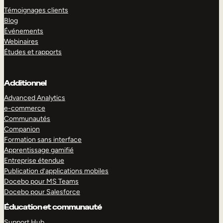
Témoignages clients
Blog
Événements
Webinaires
Études et rapports
Additionnel
Advanced Analytics
e-commerce
Communautés
Companion
Formation sans interface
Apprentissage gamifié
Entreprise étendue
Publication d’applications mobiles
Docebo pour MS Teams
Docebo pour Salesforce
Éducation et communauté
Support Hub