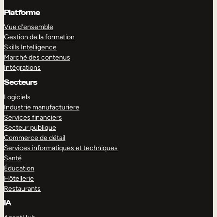
Platforme
Vue d’ensemble
Gestion de la formation
Skills Intelligence
Marché des contenus
Intégrations
Secteurs
Logiciels
Industrie manufacturiere
Services financiers
Secteur publique
Commerce de détail
Services informatiques et techniques
Santé
Éducation
Hôtellerie
Restaurants
IA