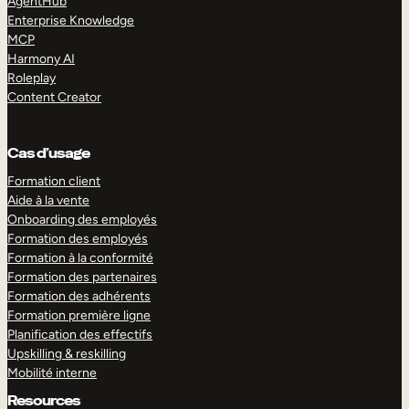
AgentHub
Enterprise Knowledge
MCP
Harmony AI
Roleplay
Content Creator
Cas d’usage
Formation client
Aide à la vente
Onboarding des employés
Formation des employés
Formation à la conformité
Formation des partenaires
Formation des adhérents
Formation première ligne
Planification des effectifs
Upskilling & reskilling
Mobilité interne
Resources