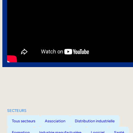
SECTEURS
Tous secteurs
Association
Distribution industrielle
Formation
Industrie manufacturière
Logiciel
Santé