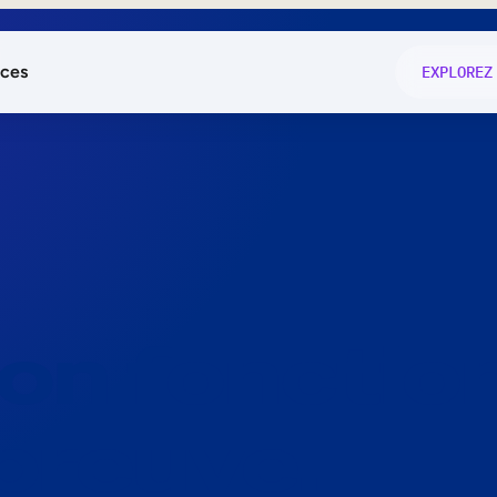
ces
EXPLOREZ
és
on fonctio
té
e
 preuve.