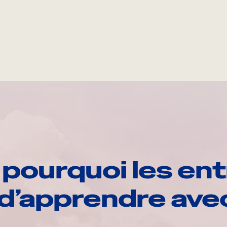
pourquoi les ent
d’apprendre av