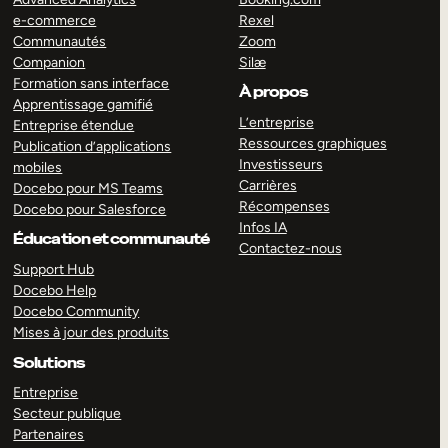
e-commerce
Rexel
Communautés
Zoom
Companion
Silæ
Formation sans interface
À propos
Apprentissage gamifié
L’entreprise
Entreprise étendue
Ressources graphiques
Publication d’applications
Investisseurs
mobiles
Carrières
Docebo pour MS Teams
Récompenses
Docebo pour Salesforce
Infos IA
Éducation et communauté
Contactez-nous
Support Hub
Docebo Help
Docebo Community
Mises à jour des produits
Solutions
Entreprise
Secteur publique
Partenaires