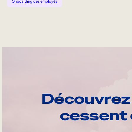
Onboarding des employés
Découvrez 
cessent 