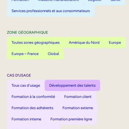
Services professionnels et aux consommateurs
ZONE GÉOGRAPHIQUE
Toutes zones géographiques
Amérique du Nord
Europe
Europe – France
Global
CAS D’USAGE
Tous cas d'usage
Développement des talents
Formation à la conformité
Formation client
Formation des adhérents
Formation externe
Formation interne
Formation première ligne