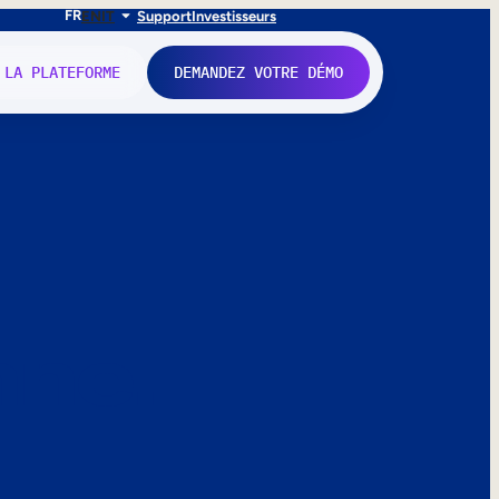
FR
EN
IT
Support
Investisseurs
 LA PLATEFORME
DEMANDEZ VOTRE DÉMO
nne.