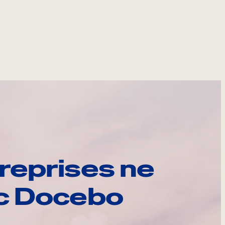
reprises ne
ec Docebo