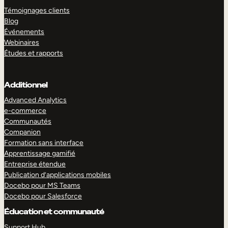
Témoignages clients
Blog
Événements
Webinaires
Études et rapports
Additionnel
Advanced Analytics
e-commerce
Communautés
Companion
Formation sans interface
Apprentissage gamifié
Entreprise étendue
Publication d’applications mobiles
Docebo pour MS Teams
Docebo pour Salesforce
Éducation et communauté
Support Hub