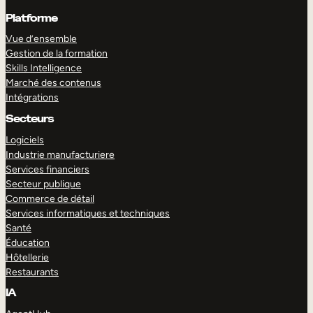
Platforme
Vue d’ensemble
Gestion de la formation
Skills Intelligence
Marché des contenus
Intégrations
Secteurs
Logiciels
Industrie manufacturiere
Services financiers
Secteur publique
Commerce de détail
Services informatiques et techniques
Santé
Éducation
Hôtellerie
Restaurants
IA