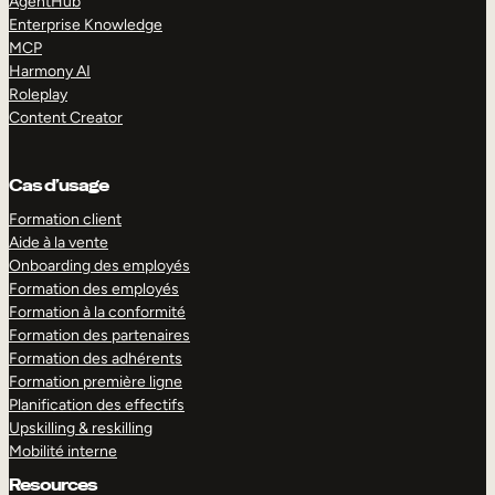
AgentHub
Enterprise Knowledge
MCP
Harmony AI
Roleplay
Content Creator
Cas d’usage
Formation client
Aide à la vente
Onboarding des employés
Formation des employés
Formation à la conformité
Formation des partenaires
Formation des adhérents
Formation première ligne
Planification des effectifs
Upskilling & reskilling
Mobilité interne
Resources