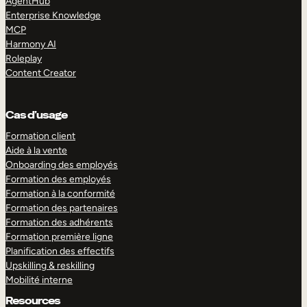
AgentHub
Enterprise Knowledge
MCP
Harmony AI
Roleplay
Content Creator
Cas d’usage
Formation client
Aide à la vente
Onboarding des employés
Formation des employés
Formation à la conformité
Formation des partenaires
Formation des adhérents
Formation première ligne
Planification des effectifs
Upskilling & reskilling
Mobilité interne
Resources