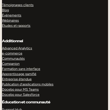
Témoignages clients
Blog
Événements
Webinaires
Études et rapports
Additionnel
Advanced Analytics
e-commerce
Communautés
Companion
Formation sans interface
Apprentissage gamifié
Entreprise étendue
Publication d’applications mobiles
Docebo pour MS Teams
Docebo pour Salesforce
Éducation et communauté
Support Hub