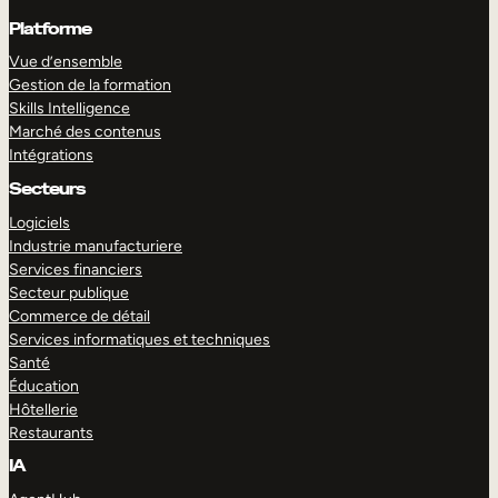
Platforme
Vue d’ensemble
Gestion de la formation
Skills Intelligence
Marché des contenus
Intégrations
Secteurs
Logiciels
Industrie manufacturiere
Services financiers
Secteur publique
Commerce de détail
Services informatiques et techniques
Santé
Éducation
Hôtellerie
Restaurants
IA