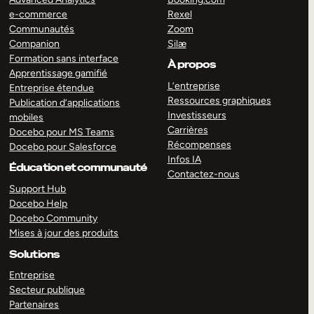
e-commerce
Rexel
Communautés
Zoom
Companion
Silæ
Formation sans interface
À propos
Apprentissage gamifié
L’entreprise
Entreprise étendue
Ressources graphiques
Publication d’applications
Investisseurs
mobiles
Carrières
Docebo pour MS Teams
Récompenses
Docebo pour Salesforce
Infos IA
Éducation et communauté
Contactez-nous
Support Hub
Docebo Help
Docebo Community
Mises à jour des produits
Solutions
Entreprise
Secteur publique
Partenaires