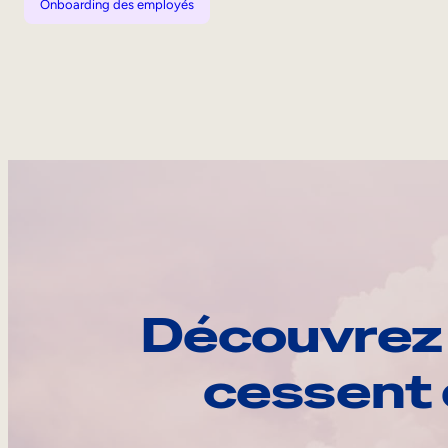
Onboarding des employés
Découvrez 
cessent 