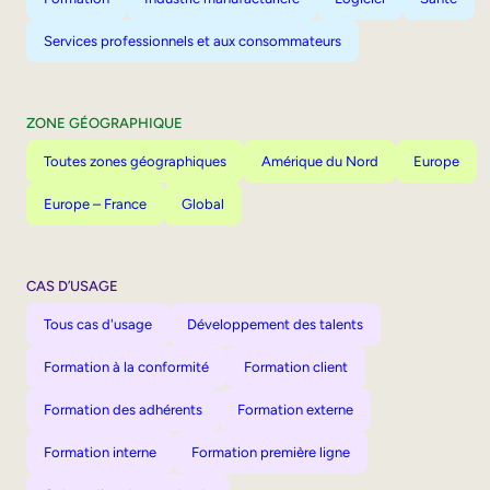
Services professionnels et aux consommateurs
ZONE GÉOGRAPHIQUE
Toutes zones géographiques
Amérique du Nord
Europe
Europe – France
Global
CAS D’USAGE
Tous cas d'usage
Développement des talents
Formation à la conformité
Formation client
Formation des adhérents
Formation externe
Formation interne
Formation première ligne