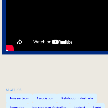
SECTEURS
Tous secteurs
Association
Distribution industrielle
Formation
Industrie manufacturière
Logiciel
Santé