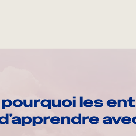
pourquoi les ent
d’apprendre av