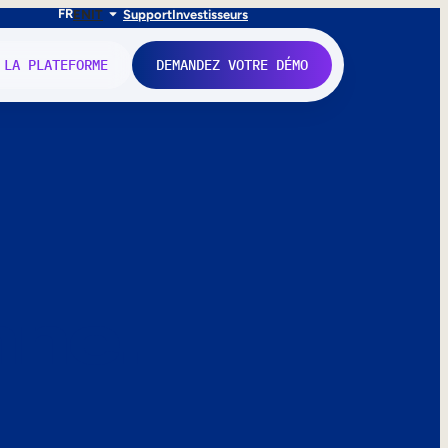
FR
EN
IT
Support
Investisseurs
 LA PLATEFORME
DEMANDEZ VOTRE DÉMO
nne.