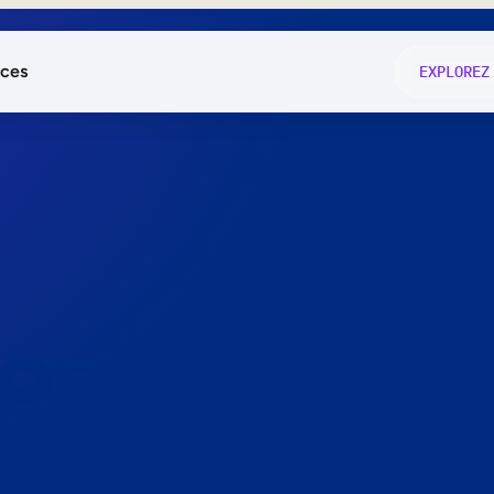
ces
EXPLOREZ
és
on fonctio
té
e
 preuve.