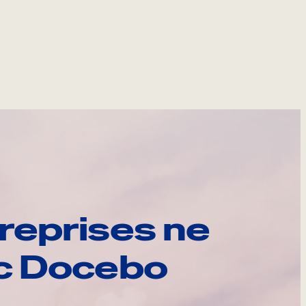
reprises ne
ec Docebo